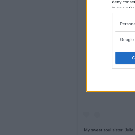
deny consent
in below Go
Persona
Google 
Visuali
My sweet soul sister. Juli