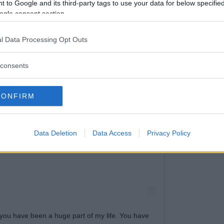
 to Google and its third-party tags to use your data for below specifi
ogle consent section.
l Data Processing Opt Outs
consents
CONFIRM
zza questo post su Instagram
Data Deletion
Data Access
Privacy Policy
a you have been a huge part of my life. You have