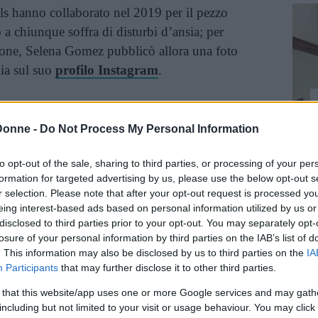
s hanno collaborato nel 2019 per il pezzo
to a chiunque soffra di disturbi d’ansia; per
nzone, Selena Gomez pubblicò allora una foto
lia sul suo
profilo Instagram
.
na parte importante della mia vita. Mi hai
Donne -
Do Not Process My Personal Information
e coraggio quando ho dei dubbi su me stessa.
ofondamente vicina al cuore, perché ho
to opt-out of the sale, sharing to third parties, or processing of your per
he è successo anche a molti miei amici. Non sei
formation for targeted advertising by us, please use the below opt-out s
r selection. Please note that after your opt-out request is processed y
Questo messaggio è davvero importante e spero
eing interest-based ads based on personal information utilized by us or
disclosed to third parties prior to your opt-out. You may separately opt-
losure of your personal information by third parties on the IAB’s list of
. This information may also be disclosed by us to third parties on the
IA
Participants
that may further disclose it to other third parties.
 that this website/app uses one or more Google services and may gath
including but not limited to your visit or usage behaviour. You may click 