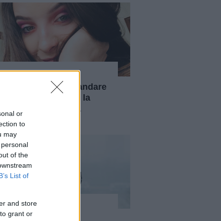
Disturbi Psichici
"Come riesco ad andare
avanti nonostante la
lotta contro la mia
sonal or
malattia mentale"
ection to
ou may
 personal
out of the
 downstream
B’s List of
er and store
Disturbi Psichici
to grant or
Soffri di disturbo