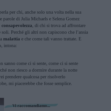
erla per chi, anche solo una volta nella sua
lle parole di Julia Michaels e Selena Gomez
la consapevolezza
, di chi si trova ad affrontare
 soli. Perché gli altri non capiscono che l’ansia
ra
malattia
e che come tali vanno trattate. E
o, intona:
on sanno come ci si sente, come ci si sente
hé non riesco a dormire durante la notte
rei prendere qualcosa per risolverlo
be, mi piacerebbe che fosse semplice.
Vi raccomandiamo...