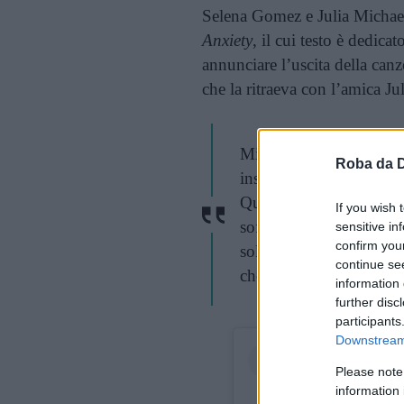
Selena Gomez e Julia Michael
Anxiety
, il cui testo è dedica
annunciare l’uscita della ca
che la ritraeva con l’amica Ju
Mia dolce sorella, sei u
Roba da 
insegnato come mostrar
Questa canzone mi è pr
If you wish 
sofferto di ansia e so c
sensitive in
confirm you
solo, se ti senti così. 
continue se
che il brano vi piaccia.
information 
further disc
participants
Downstream 
Please note
information 