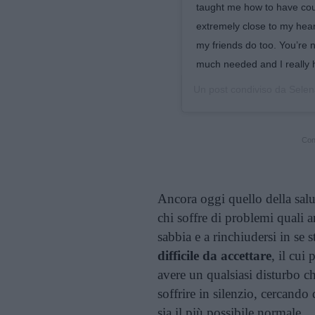
taught me how to have cou
extremely close to my hear
my friends do too. You’re 
much needed and I really h
Un post condiviso da
Sele
Cont
Ancora oggi quello della sal
chi soffre di problemi quali a
sabbia e a rinchiudersi in se
difficile da accettare
, il cui
avere un qualsiasi disturbo che
soffrire in silenzio, cercando
sia il più possibile normale.