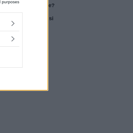
ed purposes
affettivo stagionale?
Scopri come si
manifesta e come si
cura