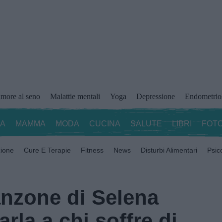
more al seno
Malattie mentali
Yoga
Depressione
Endometrio
ZA
MAMMA
MODA
CUCINA
SALUTE
LIBRI
FOTO
zione
Cure E Terapie
Fitness
News
Disturbi Alimentari
Psic
anzone di Selena
la a chi soffre di