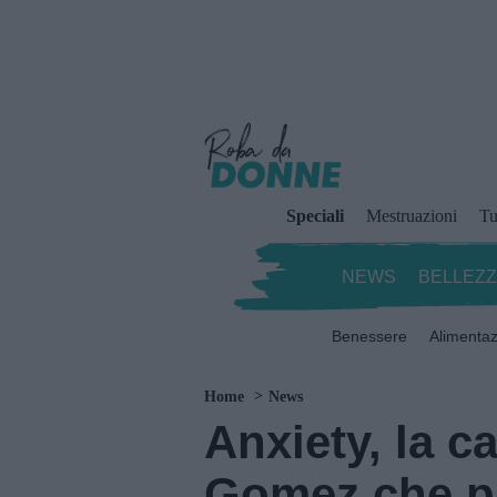
Speciali
Mestruazioni
Tu
NEWS
BELLEZ
Benessere
Alimenta
Home
News
Anxiety, la c
Gomez che par