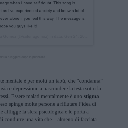
rage when I have self doubt. This song is
t as I’ve experienced anxiety and know a lot of
never alone if you feel this way. The message is
ope you guys like it!
na Gomez
(@selenagomez) in data:
Gen 24, 2019 at 10:10 PST
inua a leggere dopo la pubblicità
ute mentale è per molti un tabù, che “condanna”
nsia e depressione a nascondere la testa sotto la
 stessi. Essere malati mentalmente è uno
stigma
 peso spinge molte persone a rifiutare l’idea di
 affligge la sfera psicologica e le porta a
 di condurre una vita che – almeno di facciata –