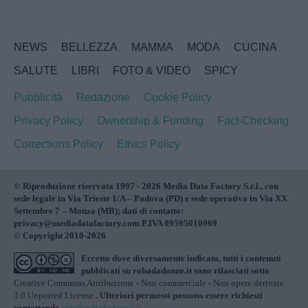
NEWS
BELLEZZA
MAMMA
MODA
CUCINA
SALUTE
LIBRI
FOTO & VIDEO
SPICY
Pubblicità
Redazione
Cookie Policy
Privacy Policy
Ownership & Funding
Fact-Checking
Corrections Policy
Ethics Policy
© Riproduzione riservata 1997 - 2026 Media Data Factory S.r.l., con
sede legale in Via Trieste 1/A – Padova (PD) e sede operativa in Via XX
Settembre 7 – Monza (MB); dati di contatto:
privacy@mediadatafactory.com P.IVA 09595010969
© Copyright 2010-2026
Eccetto dove diversamente indicato, tutti i contenuti
pubblicati su
robadadonne.it
sono rilasciati sotto
Creative Commons Attribuzione - Non commerciale - Non opere derivate
3.0 Unported License
. Ulteriori permessi possono essere richiesti
contattando
info@robadadonne.it
.