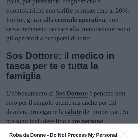
Italia, per prestazioni diagnostiche e
odontoiatriche con tariffe scontate fino al 20%.
Inoltre, grazie alla
centrale operativa
, non
serve nemmeno pensare alla prenotazione: sono
gli operatori a occuparsi di tutto.
Sos Dottore: il medico in
tasca per te e tutta la
famiglia
L’abbonamento di
Sos Dottore
è pensato non
solo per il singolo utente ma anche per chi
desidera proteggere la
salute
dei propri cari. Si
possono includere fino a
tre persone
aggiuntive
– parenti o amici – nello stesso
Roba da Donne -
Do Not Process My Personal