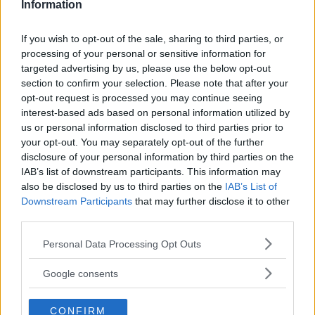
piano.
Information
If you wish to opt-out of the sale, sharing to third parties, or
Continua a leggere dopo la pubblicità
processing of your personal or sensitive information for
targeted advertising by us, please use the below opt-out
section to confirm your selection. Please note that after your
opt-out request is processed you may continue seeing
Le formule disponibili sono due:
interest-based ads based on personal information utilized by
us or personal information disclosed to third parties prior to
your opt-out. You may separately opt-out of the further
disclosure of your personal information by third parties on the
Mensile
(con vincolo 6 mesi)
IAB’s list of downstream participants. This information may
al
prezzo lancio di 4,90 euro
(invece di 6,90
also be disclosed by us to third parties on the
IAB’s List of
euro);
Downstream Participants
that may further disclose it to other
third parties.
Please note that this website/app uses one or more Google
Personal Data Processing Opt Outs
Semestrale
(più conveniente)
con risparmio
services and may gather and store information including but
not limited to your visit or usage behaviour. You may click to
del 15% sul prezzo mensile
Google consents
grant or deny consent to Google and its third-party tags to
in unica soluzione
a 24,90 euro
(invece di 35
use your data for below specified purposes in below Google
CONFIRM
consent section.