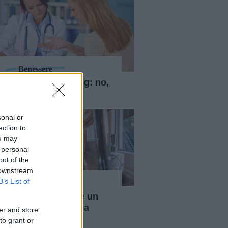
Benessere
Medical gaslighting: no,
non è solo ansia
sonal or
ection to
ou may
 personal
out of the
 downstream
B’s List of
Benessere
I vantaggi di avere un
depuratore d'acqua
er and store
domestico
to grant or