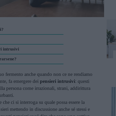
i?
i intrusivi
erarsene?
inuo fermento anche quando non ce ne rendiamo
ente, fa emergere dei
pensieri intrusivi
: questi
la persona come irrazionali, strani, addirittura
urbanti.
e che ci si interroga su quale possa essere la
sieri mettendo in discussione anche sé stessi e