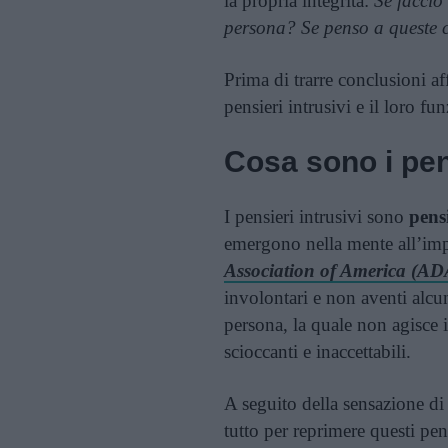
la propria integrità:
Se faccio
persona? Se penso a queste 
Prima di trarre conclusioni af
pensieri intrusivi e il loro f
Cosa sono i pens
I pensieri intrusivi sono
pens
emergono nella mente all’imp
Association of America (A
involontari e non aventi alcun
persona, la quale non agisce i
scioccanti e inaccettabili.
A seguito della sensazione di d
tutto per reprimere questi pens