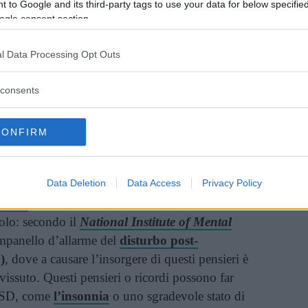
 to Google and its third-party tags to use your data for below specifi
Vi raccomandiamo...
ogle consent section.
Overthinking: i rischi di chi ha troppi
pensieri e 7 modi per non pensare
l Data Processing Opt Outs
troppo
consents
vi: le cause
CONFIRM
non avere una causa e come rapidamente si
etta svaniscono, magari per non ripresentandosi
pensieri possono essere invece il sintomo di un
Data Deletion
Data Access
Privacy Policy
enza
, il
morbo di Parkinson
o manifestazioni
olo: secondo il
National Institute of Mental
mpanello d’allarme del
disturbo post-
)
, dove a causare l’insorgere di questi pensieri è
vissuto. Questi pensieri o ricordi possono far
PTSD, come
l’insonnia
o uno sgradevole stato di