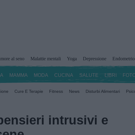
more al seno
Malattie mentali
Yoga
Depressione
Endometrio
ZA
MAMMA
MODA
CUCINA
SALUTE
LIBRI
FOTO
zione
Cure E Terapie
Fitness
News
Disturbi Alimentari
Psic
ensieri intrusivi e
sene