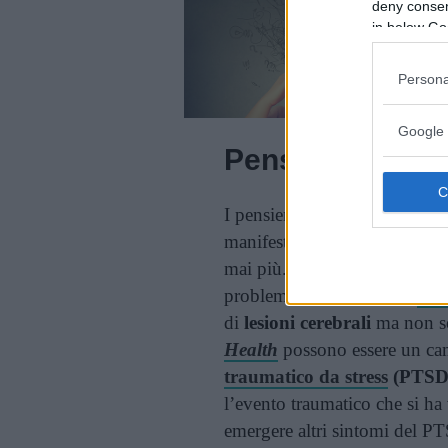
deny consent
in below Go
Persona
Google 
Pensieri intrusi
I pensieri intrusivi possono 
manifestano altrettanto in fr
mai più. In certi casi questi 
problema grave, come la
dem
di
lesioni cerebrali
ma non s
Health
possono essere un ca
traumatico da stress
(PTSD
l’evento traumatico che si ha 
emergere altri sintomi del 