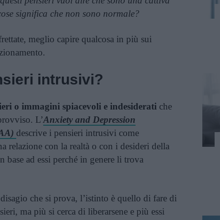
 questi pensieri vuol dire che sono una cattiva
cose significa che non sono normale?
frettate, meglio capire qualcosa in più sui
unzionamento.
ieri intrusivi?
ieri o immagini spiacevoli e indesiderati
che
rovviso. L’
Anxiety and Depression
DAA)
descrive i pensieri intrusivi come
a relazione con la realtà o con i desideri della
n base ad essi perché in genere li trova
isagio che si prova, l’istinto è quello di fare di
ieri, ma più si cerca di liberarsene e più essi