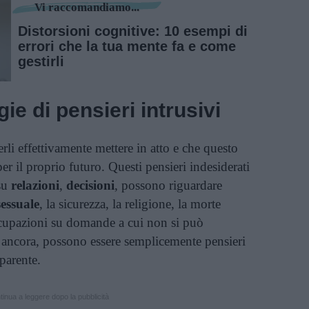
Vi raccomandiamo...
Distorsioni cognitive: 10 esempi di
errori che la tua mente fa e come
gestirli
ie di pensieri intrusivi
rli effettivamente mettere in atto e che questo
per il proprio futuro. Questi pensieri indesiderati
su
relazioni
,
decisioni
, possono riguardare
sessuale
, la sicurezza, la religione, la morte
cupazioni su domande a cui non si può
i ancora, possono essere semplicemente pensieri
parente.
inua a leggere dopo la pubblicità