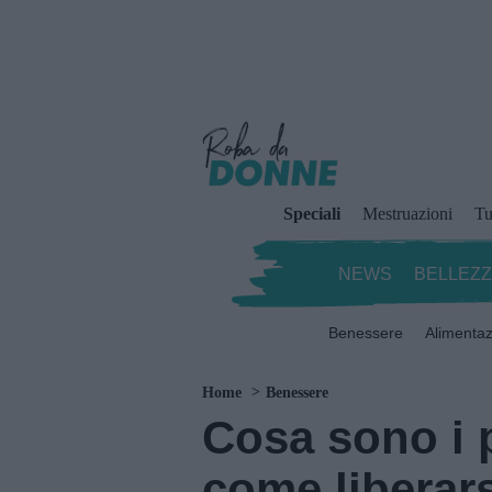
Speciali
Mestruazioni
Tu
NEWS
BELLEZ
Benessere
Alimenta
Home
Benessere
Cosa sono i p
come liberar