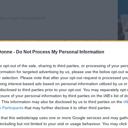
inua a leggere dopo la pubblicità
 è un’esperienza più comune di quanto si pensi:
to che circa il 94% dei partecipanti ha avuto
Donne -
Do Not Process My Personal Information
nei 3 mesi precedenti l’indagine. In particolare
ri intrusivi più comuni fossero di tipo
to opt-out of the sale, sharing to third parties, or processing of your per
formation for targeted advertising by us, please use the below opt-out s
pazioni per il corretto svolgimento dei compiti
r selection. Please note that after your opt-out request is processed y
sono stati quelli di tipo sessuale o religioso.
eing interest-based ads based on personal information utilized by us or
disclosed to third parties prior to your opt-out. You may separately opt-
nsieri possono interferire con la propria
losure of your personal information by third parties on the IAB’s list of
. This information may also be disclosed by us to third parties on the
IA
 di disturbi psichici gravi, per la cui cura è
Participants
that may further disclose it to other third parties.
 uno specialista.
 that this website/app uses one or more Google services and may gath
including but not limited to your visit or usage behaviour. You may click 