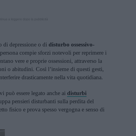
inua a leggere dopo la pubblicità
 di depressione o di
disturbo ossessivo-
 persona compie sforzi notevoli per reprimere i
entano vere e proprie ossessioni, attraverso la
oni o abitudini. Così l’insieme di questi gesti,
terferire drasticamente nella vita quotidiana.
ivi può essere legato anche ai
disturbi
luppa pensieri disturbanti sulla perdita del
petto fisico e prova spesso vergogna e senso di