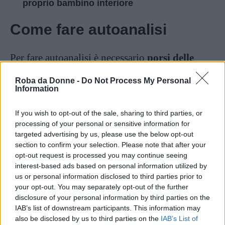
proprio bambino interiore
Come fare autoanalisi
Per fare autoanalisi è necessario
porsi delle
domande
e il dottor Lino Fuso, psicologo e
Roba da Donne -
Do Not Process My Personal
psicoterapeuta specializzato in psicodiagnostica
Information
clinica e giuridica, in un suo
articolo
riporta
If you wish to opt-out of the sale, sharing to third parties, or
degli esempi utili: il processo di autoanalisi può
processing of your personal or sensitive information for
partire interrogando le proprie
emozioni
:
Come
targeted advertising by us, please use the below opt-out
section to confirm your selection. Please note that after your
mi sento? Triste? Arrabbiato? Di cosa ho
opt-out request is processed you may continue seeing
paura?;
il secondo step è rappresentato
interest-based ads based on personal information utilized by
dall’
analisi situazionale
potenzialmente causa
us or personal information disclosed to third parties prior to
your opt-out. You may separately opt-out of the further
dello stato emotivo:
Qual è l’evento scatenante
disclosure of your personal information by third parties on the
del mio disagio, di quello stato emotivo?
IAB’s list of downstream participants. This information may
also be disclosed by us to third parties on the
IAB’s List of
Quando e dove mi succede? C’è qualcun altro