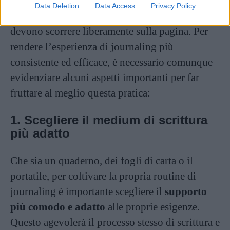
grafia impeccabile e tanto meno fini abilità
Data Deletion
Data Access
Privacy Policy
narrative, quello che conta sono i
pensieri
che
devono scorrere liberamente sulla pagina. Per
rendere l’esperienza di journaling più
consistente ed efficace, è necessario comunque
evidenziare alcuni aspetti importanti per far
fruttare al meglio questa pratica:
1. Scegliere il medium di scrittura
più adatto
Che sia un quaderno, dei fogli di carta o il
portatile, per coltivare la propria routine di
journaling è importante scegliere il
supporto
più comodo e adatto
alle proprie esigenze.
Questo agevolerà il processo stesso di scrittura e