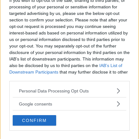
If you wish to opt-out of the sale, sharing to third parties, or
che si è oggi.
processing of your personal or sensitive information for
targeted advertising by us, please use the below opt-out
Questo processo di “rilettura” di sé stessi può
section to confirm your selection. Please note that after your
opt-out request is processed you may continue seeing
essere di grande stimolo per migliorarsi e capire
interest-based ads based on personal information utilized by
ciò di cui si ha bisogno, i propri reali obiettivi e
us or personal information disclosed to third parties prior to
your opt-out. You may separately opt-out of the further
di quali persone ci si dovrebbe realmente
disclosure of your personal information by third parties on the
circondare. Queste e altre considerazioni
IAB’s list of downstream participants. This information may
potranno far aprire gli occhi a chi è in cerca di
also be disclosed by us to third parties on the
IAB’s List of
Downstream Participants
that may further disclose it to other
un reale benessere e un miglioramento della
third parties.
propria vita.
Please note that this website/app uses one or more Google
Personal Data Processing Opt Outs
services and may gather and store information including but
Come scrivere un diario
not limited to your visit or usage behaviour. You may click to
Google consents
grant or deny consent to Google and its third-party tags to
emotivo
use your data for below specified purposes in below Google
CONFIRM
consent section.
Scrivere un diario emotivo non richiede una