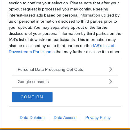
section to confirm your selection. Please note that after your
opt-out request is processed you may continue seeing
interest-based ads based on personal information utilized by
us or personal information disclosed to third parties prior to
your opt-out. You may separately opt-out of the further
Fonte: Pixabay
disclosure of your personal information by third parties on the
IAB’s list of downstream participants. This information may
Ci si sistema su una sedia, come spiegano gli
also be disclosed by us to third parties on the
IAB’s List of
Downstream Participants
that may further disclose it to other
esercizi illustrati su
Vivere Serenamente
, si
third parties.
chiudono gli occhi e ci si concentra sulla
Please note that this website/app uses one or more Google
Personal Data Processing Opt Outs
percezione dell’io nello spazio fisico
intorno a
services and may gather and store information including but
noi. In altre parole, si devono sentire le proprie
not limited to your visit or usage behaviour. You may click to
Google consents
grant or deny consent to Google and its third-party tags to
mani appoggiate sulle gambe, i piedi sul
use your data for below specified purposes in below Google
CONFIRM
pavimento e si respira lentamente. Accanto alla
consent section.
consapevolezza del corpo, questo esercizio
dovrebbe anche aiutare alla consapevolezza del
Data Deletion
Data Access
Privacy Policy
pensiero, aiutando a
scacciare i pensieri