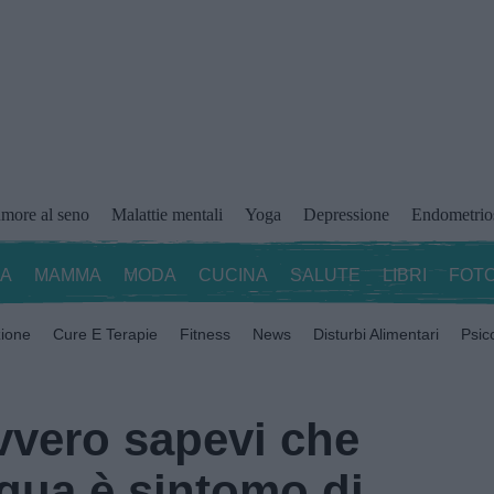
more al seno
Malattie mentali
Yoga
Depressione
Endometrio
ZA
MAMMA
MODA
CUCINA
SALUTE
LIBRI
FOTO
zione
Cure E Terapie
Fitness
News
Disturbi Alimentari
Psic
vero sapevi che
cqua è sintomo di