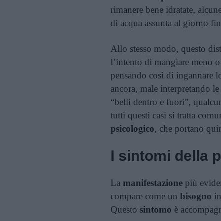
rimanere bene idratate, alcu
di acqua assunta al giorno fino
Allo stesso modo, questo distu
l’intento di mangiare meno o
pensando così di ingannare l
ancora, male interpretando le
“belli dentro e fuori”, qualcu
tutti questi casi si tratta co
psicologico
, che portano qui
I sintomi della
La
manifestazione
più evide
compare come un
bisogno
in
Questo
sintomo
è accompagna