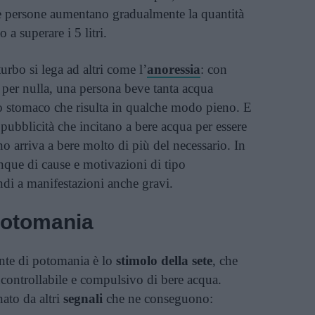
ne persone aumentano gradualmente la quantità
 a superare i 5 litri.
rbo si lega ad altri come l’
anoressia
: con
 per nulla, una persona beve tanta acqua
o stomaco che risulta in qualche modo pieno. E
 pubblicità che incitano a bere acqua per essere
no arriva a bere molto di più del necessario. In
munque di cause e motivazioni di tipo
ndi a manifestazioni anche gravi.
 potomania
nte di potomania è lo
stimolo della sete
, che
controllabile e compulsivo di bere acqua.
to da altri
segnali
che ne conseguono: