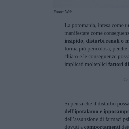
Fonte: Web
La potomania, intesa come u
manifestare come conseguenz
insipido
,
disturbi renali o m
forma più pericolosa, perché
chiaro e le conseguenze poss
implicati molteplici
fattori d
Cont
Si pensa che il disturbo poss
dell’ipotalamo e ippocamp
dell’assunzione di farmaci ps
dovuti a
comportamenti
dett