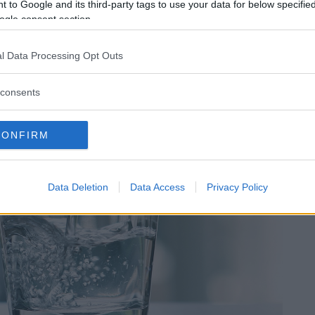
 to Google and its third-party tags to use your data for below specifi
a potomania sono ansia e disagi psicologici
ogle consent section.
l Data Processing Opt Outs
cause
consents
CONFIRM
Data Deletion
Data Access
Privacy Policy