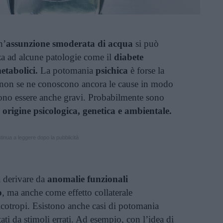
n’
assunzione smoderata di acqua
si può
a ad alcune patologie come il
diabete
etabolici.
La potomania
psichica
è forse la
 non se ne conoscono ancora le cause in modo
ono essere anche gravi. Probabilmente sono
i origine psicologica, genetica e ambientale.
inua a leggere dopo la pubblicità
a derivare da
anomalie funzionali
o
, ma anche come effetto collaterale
icotropi. Esistono anche casi di potomania
ati da stimoli errati. Ad esempio, con l’idea di