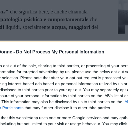
tus
“
che significa bere, è anche chiamata
a
patologia psichica e comportamentale
che
di
liquidi, specialmente
acqua
,
maggiori
del
una persona adulta che non ha disturbi
Donne -
Do Not Process My Personal Information
i acqua, sommati all’acqua assunta attraverso
tte il giusto equilibrio di assunzione ed
to opt-out of the sale, sharing to third parties, or processing of your per
formation for targeted advertising by us, please use the below opt-out s
erso la minzione e la
sudorazione
.
r selection. Please note that after your opt-out request is processed y
eing interest-based ads based on personal information utilized by us or
a sentire il bisogno di bere acqua anche
disclosed to third parties prior to your opt-out. You may separately opt-
de. Le caratteristiche della potomania la fanno
losure of your personal information by third parties on the IAB’s list of
. This information may also be disclosed by us to third parties on the
IA
ntari
. Come altri disturbi di questo genere,
Participants
that may further disclose it to other third parties.
 serie di
rituali ossessivi
e meccanismi di
 ad assumere quantità di acqua in modo da
 that this website/app uses one or more Google services and may gath
including but not limited to your visit or usage behaviour. You may click 
pagamento
. Come vedremo poi nelle cause e