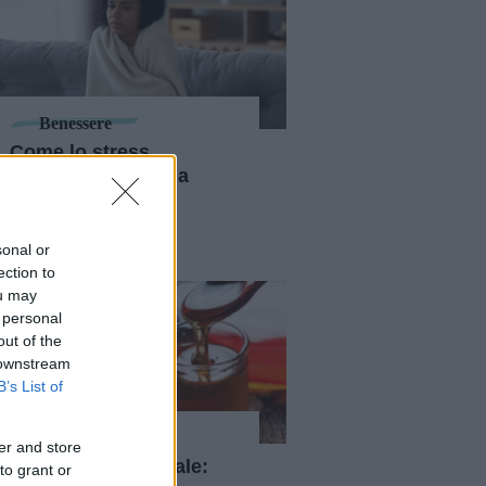
Benessere
Come lo stress
influenza il sistema
immunitario: gli
accorgimenti da
adottare
sonal or
ection to
ou may
 personal
out of the
 downstream
B’s List of
Alimentazione
er and store
Dolcificante naturale:
to grant or