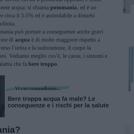
lmente acqua: si chiama
potomania
, ed è un
 circa il 3-5% ed è assimilabile a disturbi
ulimia.
omania può portare a conseguenze anche gravi
ione di
acqua
è di molto maggiore rispetto a
erso l’urina e la sudorazione, il corpo la
ni. Vediamo meglio cos’è, le cause, i sintomi e
alattia che fa
bere
troppo
.
Vi raccomandiamo...
Bere troppa acqua fa male? Le
conseguenze e i rischi per la salute
ania?