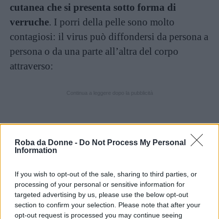
cutanea che si presenta sotto forma di
verruche
. I porri della pelle sono molto
contagiosi: il virus può diffondersi da persona a
persona o da una parte all’altra del corpo
attraverso:
Continua a leggere dopo la pubblicità
contatto diretto con una verruca;
Roba da Donne -
Do Not Process My Personal
Information
contatto con qualcosa contaminato dal virus,
come asciugamani, maniglie delle porte e
If you wish to opt-out of the sale, sharing to third parties, or
pavimenti della doccia;
processing of your personal or sensitive information for
targeted advertising by us, please use the below opt-out
rapporti sessuali (verruche genitali);
section to confirm your selection. Please note that after your
opt-out request is processed you may continue seeing