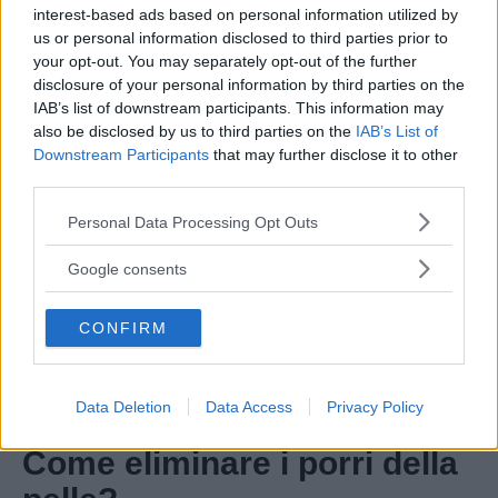
mangiarsi le unghie
e strapparsi le cuticole;
interest-based ads based on personal information utilized by
us or personal information disclosed to third parties prior to
rasatura.
your opt-out. You may separately opt-out of the further
disclosure of your personal information by third parties on the
IAB’s list of downstream participants. This information may
also be disclosed by us to third parties on the
IAB’s List of
Downstream Participants
that may further disclose it to other
third parties.
Please note that this website/app uses one or more Google
Personal Data Processing Opt Outs
services and may gather and store information including but
not limited to your visit or usage behaviour. You may click to
Google consents
grant or deny consent to Google and its third-party tags to
use your data for below specified purposes in below Google
CONFIRM
consent section.
Vi Raccomandiamo...
Centinaia le donne salvate dal cancro
grazie al vaccino contro l'HPV: lo studio
Data Deletion
Data Access
Privacy Policy
Come eliminare i porri della