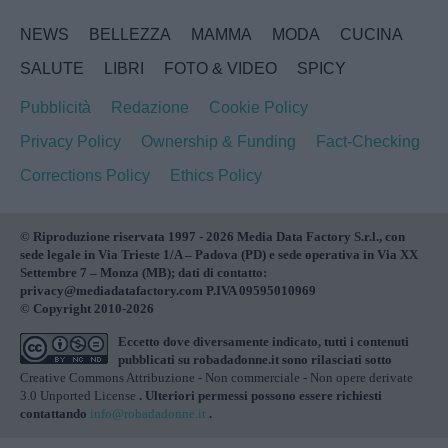
NEWS
BELLEZZA
MAMMA
MODA
CUCINA
SALUTE
LIBRI
FOTO & VIDEO
SPICY
Pubblicità
Redazione
Cookie Policy
Privacy Policy
Ownership & Funding
Fact-Checking
Corrections Policy
Ethics Policy
© Riproduzione riservata 1997 - 2026 Media Data Factory S.r.l., con
sede legale in Via Trieste 1/A – Padova (PD) e sede operativa in Via XX
Settembre 7 – Monza (MB); dati di contatto:
privacy@mediadatafactory.com P.IVA 09595010969
© Copyright 2010-2026
Eccetto dove diversamente indicato, tutti i contenuti
pubblicati su
robadadonne.it
sono rilasciati sotto
Creative Commons Attribuzione - Non commerciale - Non opere derivate
3.0 Unported License
. Ulteriori permessi possono essere richiesti
contattando
info@robadadonne.it
.