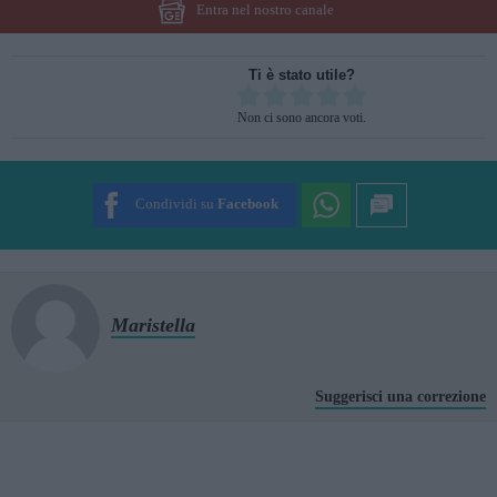
Entra nel nostro canale
Ti è stato utile?
Rate this item:
Non ci sono ancora voti.
SUBMIT RATING
Condividi su
Facebook
Maristella
Suggerisci una correzione