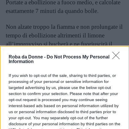
Portate a ebollizione a fuoco medio, e calcolate
esattamente 7 minuti da quando bolle.
Non alzate troppo la fiamma e non prolungate il
tempo di ebollizione altrimenti il limone
all’improvviso si bucherà e ne fuoriuscirà il
liquido interno. Non che la tisana non sia più
Roba da Donne -
Do Not Process My Personal
attiva in quel caso, ma prende un sapore
Information
terrificante. Per lo stesso motivo sarà molto
If you wish to opt-out of the sale, sharing to third parties, or
meglio se userete un limone di quelli con la
processing of your personal or sensitive information for
buccia spessa, si bucano molto più
targeted advertising by us, please use the below opt-out
section to confirm your selection. Please note that after your
difficilmente.
opt-out request is processed you may continue seeing
interest-based ads based on personal information utilized by
Passati i 7 minuti togliete il pentolino dal
us or personal information disclosed to third parties prior to
your opt-out. You may separately opt-out of the further
fuoco, gettate subito il limone e lo spicchio
disclosure of your personal information by third parties on the
d’aglio e lasciate intiepidire un po’ la tisana