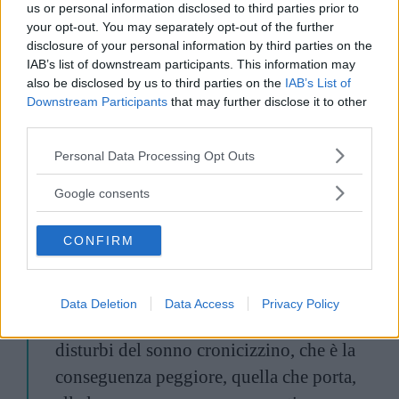
us or personal information disclosed to third parties prior to
your opt-out. You may separately opt-out of the further
Non c’è un unico modo
per “guarire” dalle
disclosure of your personal information by third parties on the
IAB’s list of downstream participants. This information may
paralisi notturne:
also be disclosed by us to third parties on the
IAB’s List of
Downstream Participants
that may further disclose it to other
third parties.
proprio perché le cause possono essere
Please note that this website/app uses one or more Google
Personal Data Processing Opt Outs
molte e molto varie tra loro, è
services and may gather and store information including but
fondamentale che […] venga affrontata
not limited to your visit or usage behaviour. You may click to
Google consents
grant or deny consent to Google and its third-party tags to
con un approccio di tipo
use your data for below specified purposes in below Google
multidisciplinare, che veda il
CONFIRM
consent section.
coinvolgimento
di neurologi, pneumologi e altri
Data Deletion
Data Access
Privacy Policy
specialisti. Il tutto volto a evitare che i
disturbi del sonno cronicizzino, che è la
conseguenza peggiore, quella che porta,