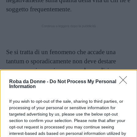
soggetto frequentemente.
Continua a leggere dopo la pubblicità
Se si tratta di un fenomeno che accade una
tantum o sporadicamente non deve destare
preoccupazione; viceversa, se le paralisi
notturne si presentano con regolarità è
Roba da Donne -
Do Not Process My Personal
Information
importante parlarne con uno specialista per
individuarne le cause e il modo migliore per
If you wish to opt-out of the sale, sharing to third parties, or
trattarle.
processing of your personal or sensitive information for
targeted advertising by us, please use the below opt-out
section to confirm your selection. Please note that after your
Paralisi nel sonno: come si
opt-out request is processed you may continue seeing
curano?
interest-based ads based on personal information utilized by