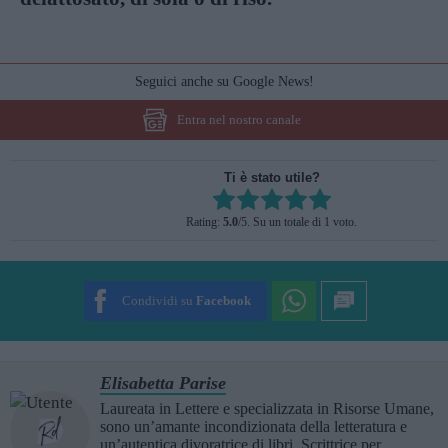
Seguici anche su Google News!
Entra nel nostro canale
Ti è stato utile?
Rate this item:
Rating:
5.0
/5. Su un totale di 1 voto.
SUBMIT RATING
Condividi su
Facebook
Elisabetta Parise
Laureata in Lettere e specializzata in Risorse Umane,
sono un’amante incondizionata della letteratura e
un’autentica divoratrice di libri. Scrittrice per