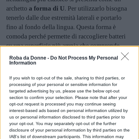
archetto
a forma di U
. Per utilizzarlo bisogna
tenerlo dalle due estremità laterali e portarlo
fino al fondo della lingua. Questa forma è
comoda perché permette di raccogliere batteri
su una superficie più ampia che comprende
praticamente tutta la lingua, senza dover fare
Roba da Donne -
Do Not Process My Personal
Information
troppi passaggi. Il nettalingua a U si trova
solamente in rame o acciaio inox.
If you wish to opt-out of the sale, sharing to third parties, or
processing of your personal or sensitive information for
5. Nettalingua Hollow
targeted advertising by us, please use the below opt-out
section to confirm your selection. Please note that after your
opt-out request is processed you may continue seeing
Si tratta di uno strumento realizzato con un
interest-based ads based on personal information utilized by
manico, simile a quello di uno spazzolino o di
us or personal information disclosed to third parties prior to
your opt-out. You may separately opt-out of the further
un cucchiaio, con l’estremità formata da un
disclosure of your personal information by third parties on the
archetto rivolto verso la bocca. L’utilizzo è
IAB’s list of downstream participants. This information may