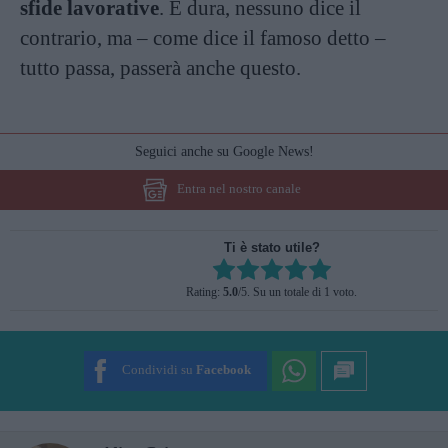
sfide lavorative
. È dura, nessuno dice il
contrario, ma – come dice il famoso detto –
tutto passa, passerà anche questo.
Seguici anche su Google News!
Entra nel nostro canale
Ti è stato utile?
Rate this item:
Rating:
5.0
/5. Su un totale di 1 voto.
SUBMIT RATING
Condividi su
Facebook