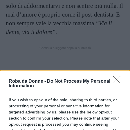
solo di addormentarvi e non sentire più nulla. Il
mal d’amore è proprio come il post-dentista. E
non sempre vale la vecchia massima
“Via il
dente, via il dolore”
.
Continua a leggere dopo la pubblicità
3.Il mal d’amore fa male al
cuore
Roba da Donne -
Do Not Process My Personal
Information
If you wish to opt-out of the sale, sharing to third parties, or
processing of your personal or sensitive information for
targeted advertising by us, please use the below opt-out
section to confirm your selection. Please note that after your
opt-out request is processed you may continue seeing