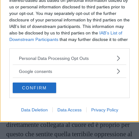
interest-based ads based on personal information utilized by
us or personal information disclosed to third parties prior to
your opt-out. You may separately opt-out of the further
disclosure of your personal information by third parties on the
IAB’s list of downstream participants. This information may
also be disclosed by us to third parties on the
IAB’s List of
Fonte: BBC
Downstream Participants
that may further disclose it to other
third parties.
Attenzione, il mal di cuore dopo una rottura
Please note that this website/app uses one or more Google
Personal Data Processing Opt Outs
sentimentale non è un’esercitazione. E neanche
services and may gather and store information including but
una metafora, nonostante il forte valore
not limited to your visit or usage behaviour. You may click to
Google consents
grant or deny consent to Google and its third-party tags to
simbolico: una rottura sentimentale causa il
use your data for below specified purposes in below Google
dolore al cuore come succede con un infarto.
CONFIRM
consent section.
Ecco, non proprio, ma il meccanismo è lo
stesso. Troppe emozioni influiscono
Data Deletion
Data Access
Privacy Policy
negativamente sull’area del cervello
direttamente collegata al cuore ed è proprio per
questo che sentite quella terribile oppressione al