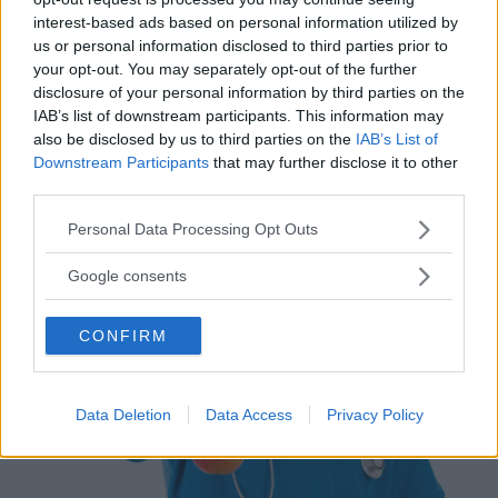
cibo e di un effetto lassativo non irritante per
interest-based ads based on personal information utilized by
l’intestino. Entrambe queste proprietà non sono
us or personal information disclosed to third parties prior to
your opt-out. You may separately opt-out of the further
state considerate valide dall’Efsa per la
scarsità
disclosure of your personal information by third parties on the
di prove scientifiche
a favore.
IAB’s list of downstream participants. This information may
also be disclosed by us to third parties on the
IAB’s List of
Downstream Participants
that may further disclose it to other
Le possibili
third parties.
controindicazioni
Please note that this website/app uses one or more Google
Personal Data Processing Opt Outs
dell’assunzione del
services and may gather and store information including but
not limited to your visit or usage behaviour. You may click to
Google consents
chitosano
grant or deny consent to Google and its third-party tags to
use your data for below specified purposes in below Google
CONFIRM
consent section.
Data Deletion
Data Access
Privacy Policy