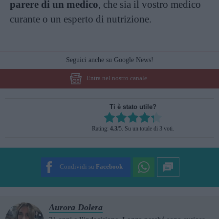
parere di un medico
, che sia il vostro medico
curante o un esperto di nutrizione.
Seguici anche su Google News!
Entra nel nostro canale
Ti è stato utile?
Rate this item:
Rating:
4.3
/5. Su un totale di 3 voti.
SUBMIT RATING
Condividi su
Facebook
Aurora Dolera