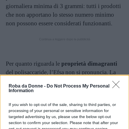
giornaliera minima di 3 grammi: tutti i prodotti
che non apportano lo stesso numero minimo
non possono essere considerati funzionanti.
Continua a leggere dopo la pubblicità
Per quanto riguarda le
proprietà dimagranti
del polisaccaride, l’Efsa non si pronuncia. La
maggior parte degli integratori che ne
Roba da Donne -
Do Not Process My Personal
contengono anche solo una piccola quantità
Information
vengono definiti dimagranti. Per vendere questi
If you wish to opt-out of the sale, sharing to third parties, or
prodotti vengono usate le proprietà del
processing of your personal or sensitive information for
chitosano secondo cui sarebbe possibile la
targeted advertising by us, please use the below opt-out
section to confirm your selection. Please note that after your
riduzione di una quantità di grassi assorbiti dal
opt-out request is processed you may continue seeing