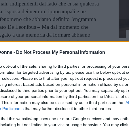
li, indipendenti dal fatto che ci sia qualcosa
la risposta dei neuroni ippocampali e ne
i, fenomeno che abbiamo definito ‘engramma
egato De Leonibus – Ma dal momento che
legato a una memoria da formare abbiamo
a produrre una sorta di ‘rumore’ nella rete
 la stabilità degli altri ricord.
Donne -
Do Not Process My Personal Information
mpo più sensibile di altre regioni all’effetto
to opt-out of the sale, sharing to third parties, or processing of your per
utilizzato meno dalle donne e proprio questo
formation for targeted advertising by us, please use the below opt-out s
r selection. Please note that after your opt-out request is processed y
ebbe essere ciò che lo rende nel tempo più
eing interest-based ads based on personal information utilized by us or
ll’invecchiamento, secondo un meccanismo ‘use
disclosed to third parties prior to your opt-out. You may separately opt-
i lo perdi). Non bisogna infatti credere che a
losure of your personal information by third parties on the IAB’s list of
o utilizzo siano solo i muscoli, lo stesso accade
. This information may also be disclosed by us to third parties on the
IA
Participants
that may further disclose it to other third parties.
erebrale.
 that this website/app uses one or more Google services and may gath
including but not limited to your visit or usage behaviour. You may click 