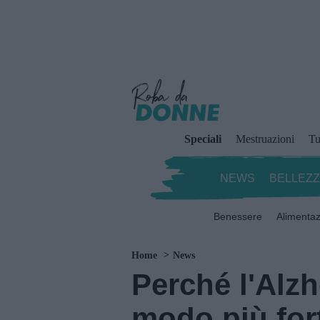
Speciali
Mestruazioni
Tu
NEWS
BELLEZ
Benessere
Alimenta
Home
News
Perché l'Alzh
modo più for