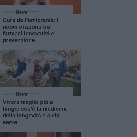
News
Cura dell’emicrania: i
nuovi orizzonti tra
farmaci innovativi e
prevenzione
News
Vivere meglio più a
lungo: cos’è la medicina
della longevità e a chi
serve