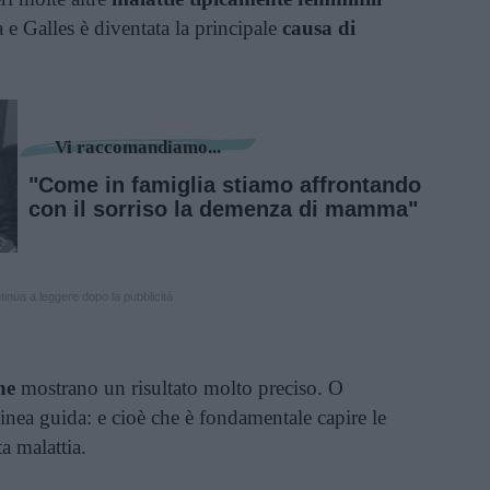
ra e Galles è diventata la principale
causa di
Vi raccomandiamo...
"Come in famiglia stiamo affrontando
con il sorriso la demenza di mamma"
inua a leggere dopo la pubblicità
he
mostrano un risultato molto preciso. O
inea guida: e cioè che è fondamentale capire le
a malattia.