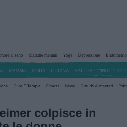
more al seno
Malattie mentali
Yoga
Depressione
Endometrio
ZA
MAMMA
MODA
CUCINA
SALUTE
LIBRI
FOTO
zione
Cure E Terapie
Fitness
News
Disturbi Alimentari
Psic
eimer colpisce in
te le donne