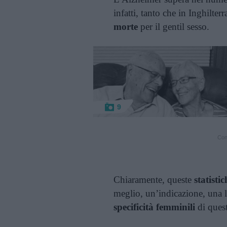
infatti, tanto che in Inghilter
morte
per il gentil sesso.
9
Cont
Chiaramente, queste
statistic
meglio, un’indicazione, una l
specificità femminili
di quest