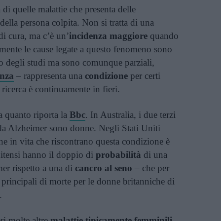
di quelle malattie che presenta delle
della persona colpita. Non si tratta di una
di cura, ma c’è un’
incidenza maggiore
quando
mente le cause legate a questo fenomeno sono
ono degli studi ma sono comunque parziali,
nza
– rappresenta una
condizione
per certi
 ricerca è continuamente in fieri.
 a quanto riporta la
Bbc
. In Australia, i due terzi
 da Alzheimer sono donne. Negli Stati Uniti
one in vita che riscontrano questa condizione è
nitensi hanno il doppio di
probabilità
di una
er rispetto a una di
cancro al seno
– che per
 principali di morte per le donne britanniche di
.
i molte altre
malattie tipicamente femminili