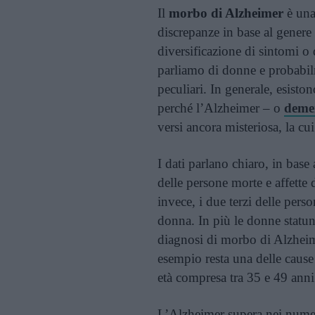
Il
morbo di Alzheimer
è una 
discrepanze in base al genere 
diversificazione di sintomi o 
parliamo di donne e probabil
peculiari. In generale, esist
perché l’Alzheimer – o
deme
versi ancora misteriosa, la cui
I dati parlano chiaro, in base
delle persone morte e affette
invece, i due terzi delle pers
donna. In più le donne statu
diagnosi di morbo di Alzheim
esempio resta una delle cause
età compresa tra 35 e 49 anni
L’Alzheimer supera nei numer