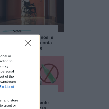
News
SLA: sintomi, diagnosi e
decorso. Cosa racconta
il caso di Eric Dane
sonal or
ection to
ou may
 personal
out of the
 downstream
B’s List of
News
Sober Curious: la
er and store
filosofia poco o niente
to grant or
alcol per la chiarezza