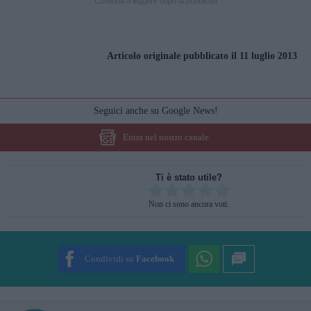
Continua a leggere dopo la pubblicità
Articolo originale pubblicato il 11 luglio 2013
Seguici anche su Google News!
Entra nel nostro canale
Ti è stato utile?
Rate this item:
Non ci sono ancora voti.
SUBMIT RATING
Condividi su
Facebook