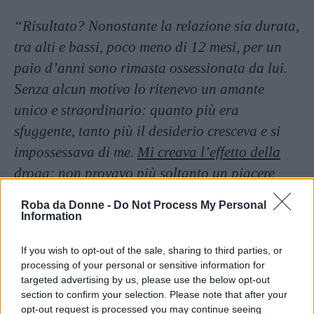
“Risultato? Nonostante la relazione sia durata,
tra alti e bassi, poco meno di 12 mesi, per un
paio d’anni sono rimasta ossessionata da lui.
Senza alcun motivo lo ritenevo un amante
unico e straordinario: quanto più era
sfuggente, tanto più il desiderio cresceva e si
impossessava di me.
Mi creava l’effetto della
droga: non provavo più soltanto un piacere
fisico e mentale nei suoi confronti, quanto
Roba da Donne -
Do Not Process My Personal
piuttosto un bisogno impellente e
Information
incontrastabile di fare l’amore con lui.
If you wish to opt-out of the sale, sharing to third parties, or
Annebbiata e confusa, mi ostinavo a non voler
processing of your personal or sensitive information for
guardare in faccia la realtà e a ricadere sempre
targeted advertising by us, please use the below opt-out
section to confirm your selection. Please note that after your
nello stesso errore”
.
opt-out request is processed you may continue seeing