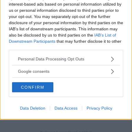
interest-based ads based on personal information utilized by
Per liberarsi da questa “malattia” la showgirl si
us or personal information disclosed to third parties prior to
your opt-out. You may separately opt-out of the further
è rivolta ad un aiuto esterno,
parlando anche
disclosure of your personal information by third parties on the
dei suoi disturbi alimentari:
“
Ho dimenticato
IAB’s list of downstream participants. This information may
also be disclosed by us to third parties on the
IAB’s List of
cosa fosse l’appetito: avevo sempre lo stomaco
Downstream Participants
that may further disclose it to other
chiuso e sono dimagrita tanto da ritrovarmi
third parties.
con un fisico da pin up. È stato l’unico aspetto
Please note that this website/app uses one or more Google
Personal Data Processing Opt Outs
positivo di tutta la vicenda: quell’uomo mi
services and may gather and store information including but
not limited to your visit or usage behaviour. You may click to
faceva l’effetto del verme solitario. Detto
Google consents
grant or deny consent to Google and its third-party tags to
questo, non sono mai stata masochista e, una
use your data for below specified purposes in below Google
CONFIRM
volta compreso di aver perso lucidità, ho deciso
consent section.
di chiedere l’aiuto di uno psichiatra. È stata la
mia salvezza. Diversamente, non credo sarei
Data Deletion
Data Access
Privacy Policy
mai uscita dal tunnel della dipendenza”.