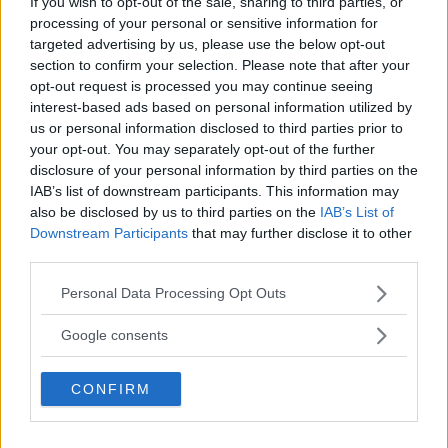
If you wish to opt-out of the sale, sharing to third parties, or
processing of your personal or sensitive information for
Continua a leggere dopo la pubblicità
targeted advertising by us, please use the below opt-out
section to confirm your selection. Please note that after your
opt-out request is processed you may continue seeing
interest-based ads based on personal information utilized by
Mentre si respira, poi, è bene pensare a una
us or personal information disclosed to third parties prior to
parola (tipo un
mantra
) o un suono in grado di
your opt-out. You may separately opt-out of the further
tranquillizzare, donando pace e calma alla
disclosure of your personal information by third parties on the
IAB’s list of downstream participants. This information may
mente. L’
aria che entra porta serenità
e
also be disclosed by us to third parties on the
IAB’s List of
calore, in quella che esce vanno via tensioni e
Downstream Participants
that may further disclose it to other
third parties.
pensieri negativi.
Please note that this website/app uses one or more Google
Personal Data Processing Opt Outs
services and may gather and store information including but
Un’altra tecnica simile di respirazione profonda,
not limited to your visit or usage behaviour. You may click to
Google consents
poi, prevede di concentrarsi sull’espirazione,
grant or deny consent to Google and its third-party tags to
use your data for below specified purposes in below Google
direttamente collegata al nostro
sistema
CONFIRM
consent section.
nervoso parasimpatico
, attuando
un’espirazione profonda, espellendo tutta l’aria