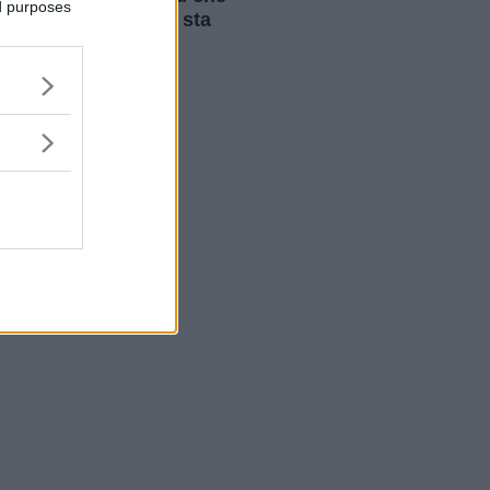
ed purposes
andare in burnout sta
"crollando"