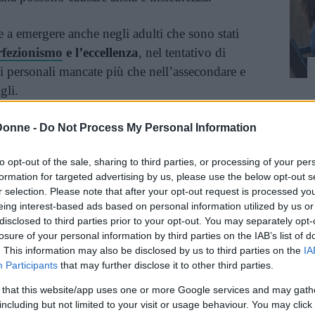
e a emergere anche negli adulti che sono stati
rfezionismo
e l’eccellenza
, nel tentativo di
ni personali mancate più che nell’assecondare e
gli.
urezza di un individuo è anche il legame di
Donne -
Do Not Process My Personal Information
: un attaccamento insicuro può verificarsi
to opt-out of the sale, sharing to third parties, or processing of your per
onde adeguatamente ai bisogni del bambino, 0
formation for targeted advertising by us, please use the below opt-out s
emente per solitudine e isolamento.
r selection. Please note that after your opt-out request is processed y
eing interest-based ads based on personal information utilized by us or
disclosed to third parties prior to your opt-out. You may separately opt-
inua a leggere dopo la pubblicità
losure of your personal information by third parties on the IAB’s list of
. This information may also be disclosed by us to third parties on the
IA
Participants
that may further disclose it to other third parties.
coerente o egocentrico possono crescere
 that this website/app uses one or more Google services and may gath
ivi duraturi a causa di ansie e timori, senza
including but not limited to your visit or usage behaviour. You may click 