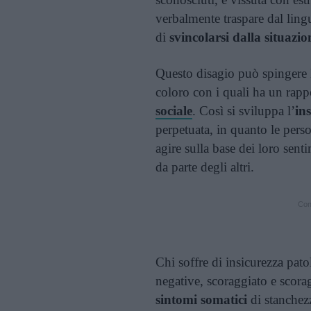
verbalmente traspare dal ling
di
svincolarsi dalla situazio
Questo disagio può spingere 
coloro con i quali ha un rapp
sociale
. Così si sviluppa l’
in
perpetuata, in quanto le pers
agire sulla base dei loro senti
da parte degli altri.
Cont
Chi soffre di insicurezza pa
negative, scoraggiato e scor
sintomi somatici
di stanchez