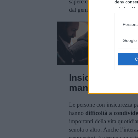
sapere cosa aspettarsi dalla 
deny consent
in below Go
dal genitore.
Persona
Google 
Insicurezza pat
manifesta
Le persone con insicurezza p
hanno
difficoltà a condivid
importanti della vita quotidia
scuola o altro. Anche l’interaz
sconosciuti, è vissuta con es