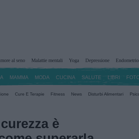
more al seno
Malattie mentali
Yoga
Depressione
Endometrio
ZA
MAMMA
MODA
CUCINA
SALUTE
LIBRI
FOTO
zione
Cure E Terapie
Fitness
News
Disturbi Alimentari
Psic
icurezza è
 come superarla