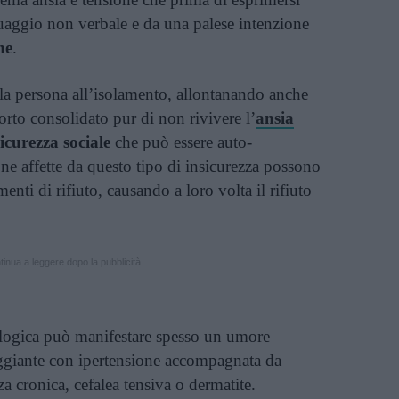
uaggio non verbale e da una palese intenzione
ne
.
la persona all’isolamento, allontanando anche
orto consolidato pur di non rivivere l’
ansia
sicurezza sociale
che può essere auto-
one affette da questo tipo di insicurezza possono
menti di rifiuto, causando a loro volta il rifiuto
inua a leggere dopo la pubblicità
tologica può manifestare spesso un umore
aggiante con ipertensione accompagnata da
za cronica, cefalea tensiva o dermatite.