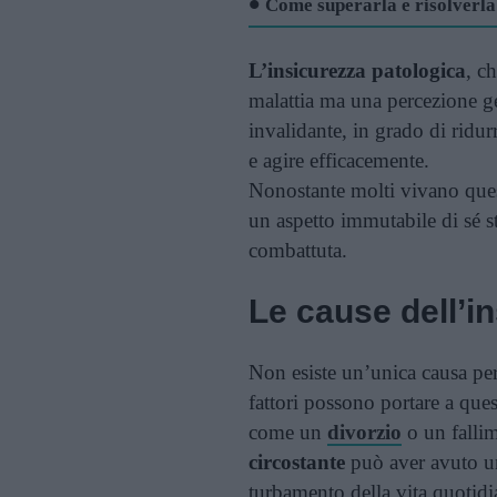
Come superarla e risolverla
L’insicurezza patologica
, c
malattia ma una percezione ge
invalidante, in grado di ridur
e agire efficacemente.
Nonostante molti vivano que
un aspetto immutabile di sé st
combattuta.
Le cause dell’i
Non esiste un’unica causa per
fattori possono portare a que
come un
divorzio
o un fallim
circostante
può aver avuto un
turbamento della vita quotidi