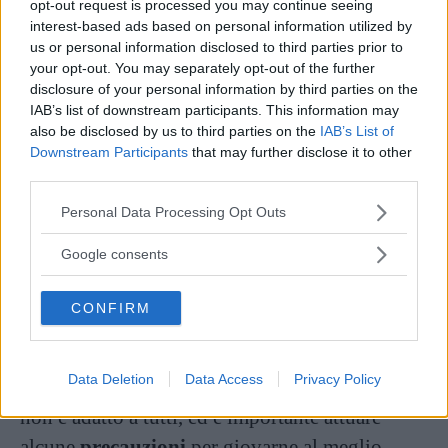
4. Stimola la circolazione
opt-out request is processed you may continue seeing
interest-based ads based on personal information utilized by
us or personal information disclosed to third parties prior to
Come abbiamo detto, il vapore dilata i vasi e
your opt-out. You may separately opt-out of the further
stimola la circolazione
del sangue, un effetto
disclosure of your personal information by third parties on the
IAB’s list of downstream participants. This information may
che aumenta il benessere di tutto il corpo. In
also be disclosed by us to third parties on the
IAB’s List of
particolare, comporta un maggior apporto di
Downstream Participants
that may further disclose it to other
third parties.
ossigeno in zone del corpo danneggiate,
riducendo alcuni dolori localizzati.
Please note that this website/app uses one or more Google
Personal Data Processing Opt Outs
services and may gather and store information including but
not limited to your visit or usage behaviour. You may click to
Google consents
Bagno turco: le
grant or deny consent to Google and its third-party tags to
controindicazioni e le
use your data for below specified purposes in below Google
CONFIRM
consent section.
precauzioni
Data Deletion
Data Access
Privacy Policy
Il bagno turco offre quindi molti benefici, ma
non è adatto a tutti, ed è importante attuare
alcune
precauzioni
per giovarne al meglio.