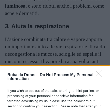
luminosa
, e sono ridotti anche i problemi come
acne e dermatiti.
3. Aiuta la respirazione
L’azione combinata tra calore e vapore apporta
un importante aiuto alle vie respiratorie. Il caldo
decongestiona le mucose, scioglie ed espelle il
muco in eccesso. Il vapore ha a sua volta tanti
effetti benefici: libera le vie respiratorie, ha
Roba da Donne -
Do Not Process My Personal
proprietà rilassanti, stimola la circolazione
Information
sanguigna e linfatica in modo da ossigenare
maggiormente i polmoni e i tessuti, che
If you wish to opt-out of the sale, sharing to third parties, or
processing of your personal or sensitive information for
risultano più tonici.
targeted advertising by us, please use the below opt-out
section to confirm your selection. Please note that after your