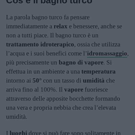
Cos’è il bagno turco
La parola bagno turco fa pensare
immediatamente a
relax
e benessere, anche se
non a tutti piace. Il bagno turco è un
trattamento idroterapico
, ossia che utilizza
l’acqua e i suoi benefici come l’
idromassaggio
,
più precisamente un
bagno di vapore
. Si
effettua in un ambiente a una
temperatura
intorno ai
50°
con un tasso di
umidità
che
arriva fino al 100%. Il
vapore
fuoriesce
attraverso delle apposite bocchette formando
una vera e propria nebbia che crea l’elevata
umidità.
I
luoghi
dove si può fare sono solitamente in