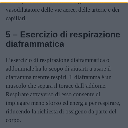
nitrico, che uccide i batteri e agisce come
vasodilatatore delle vie aeree, delle arterie e dei
capillari.
5 – Esercizio di respirazione
diaframmatica
L’esercizio di respirazione diaframmatica o
addominale ha lo scopo di aiutarti a usare il
diaframma mentre respiri. Il diaframma è un
muscolo che separa il torace dall’addome.
Respirare attraverso di esso consente di
impiegare meno sforzo ed energia per respirare,
riducendo la richiesta di ossigeno da parte del
corpo.