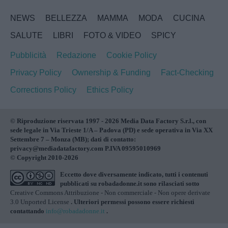
NEWS
BELLEZZA
MAMMA
MODA
CUCINA
SALUTE
LIBRI
FOTO & VIDEO
SPICY
Pubblicità
Redazione
Cookie Policy
Privacy Policy
Ownership & Funding
Fact-Checking
Corrections Policy
Ethics Policy
© Riproduzione riservata 1997 - 2026 Media Data Factory S.r.l., con
sede legale in Via Trieste 1/A – Padova (PD) e sede operativa in Via XX
Settembre 7 – Monza (MB); dati di contatto:
privacy@mediadatafactory.com P.IVA 09595010969
© Copyright 2010-2026
Eccetto dove diversamente indicato, tutti i contenuti
pubblicati su
robadadonne.it
sono rilasciati sotto
Creative Commons Attribuzione - Non commerciale - Non opere derivate
3.0 Unported License
. Ulteriori permessi possono essere richiesti
contattando
info@robadadonne.it
.