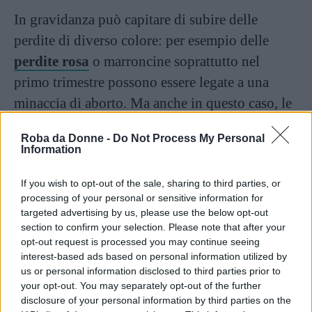
In gravidanza può capitare di subire delle
perdite di diverso colore: per esempio delle
perdite rosa
o marroncine soprattutto nel
primo trimestre possono essere legate a una
minaccia di aborto. Ma anche in questo caso, le
secrezioni trasparenti, spesso abbondanti o
Roba da Donne -
Do Not Process My Personal
molto abbondanti, non sono indicatrici di nulla
Information
di problematico: il corpo, nelle varie fasi della
If you wish to opt-out of the sale, sharing to third parties, or
gestazione
, si prepara a nutrire e accogliere il
processing of your personal or sensitive information for
feto, ad accompagnarlo in un percorso di
targeted advertising by us, please use the below opt-out
crescita, e infine al parto. E le secrezioni
section to confirm your selection. Please note that after your
opt-out request is processed you may continue seeing
trasparenti rappresentano il modo in cui
interest-based ads based on personal information utilized by
l’organismo protegge l’apparato riproduttivo
us or personal information disclosed to third parties prior to
your opt-out. You may separately opt-out of the further
dalle infezioni.
disclosure of your personal information by third parties on the