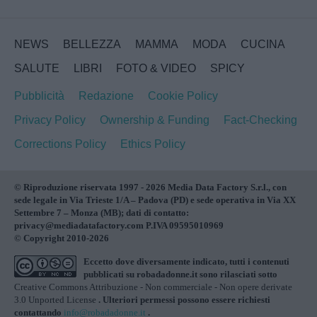
NEWS
BELLEZZA
MAMMA
MODA
CUCINA
SALUTE
LIBRI
FOTO & VIDEO
SPICY
Pubblicità
Redazione
Cookie Policy
Privacy Policy
Ownership & Funding
Fact-Checking
Corrections Policy
Ethics Policy
© Riproduzione riservata 1997 - 2026 Media Data Factory S.r.l., con
sede legale in Via Trieste 1/A – Padova (PD) e sede operativa in Via XX
Settembre 7 – Monza (MB); dati di contatto:
privacy@mediadatafactory.com P.IVA 09595010969
© Copyright 2010-2026
Eccetto dove diversamente indicato, tutti i contenuti
pubblicati su
robadadonne.it
sono rilasciati sotto
Creative Commons Attribuzione - Non commerciale - Non opere derivate
3.0 Unported License
. Ulteriori permessi possono essere richiesti
contattando
info@robadadonne.it
.