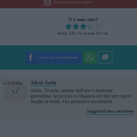
Entra nel nostro canale
Ti è stato utile?
Rate this item:
Rating:
3.3
/5. Su un totale di 9 voti.
SUBMIT RATING
Condividi su
Facebook
Silvia Isola
Silvia, 19 anni, amante dell'arte e aspirante
giornalista: da piccola si rifugiava nei libri per capire
meglio la realtà. Ora preferisce raccontarla.
Suggerisci una correzione