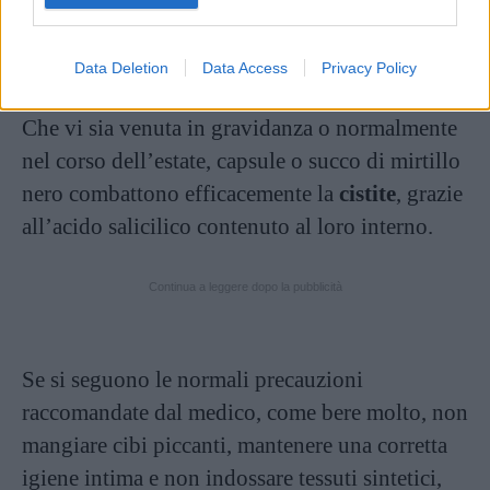
Data Deletion
Data Access
Privacy Policy
Fonte: Web
Che vi sia venuta in gravidanza o normalmente
nel corso dell’estate, capsule o succo di mirtillo
nero combattono efficacemente la
cistite
, grazie
all’acido salicilico contenuto al loro interno.
Continua a leggere dopo la pubblicità
Se si seguono le normali precauzioni
raccomandate dal medico, come bere molto, non
mangiare cibi piccanti, mantenere una corretta
igiene intima e non indossare tessuti sintetici,