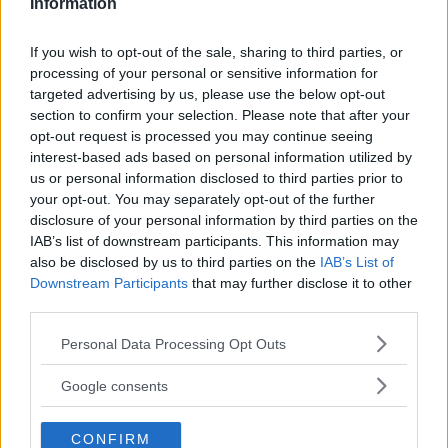
Information
Del resto, medici e nutrizionisti continuano a
If you wish to opt-out of the sale, sharing to third parties, or
dirci che le proprietà di frutta e verdura si
processing of your personal or sensitive information for
mantengono solo nel loro ambiente naturale.
targeted advertising by us, please use the below opt-out
section to confirm your selection. Please note that after your
Meglio risparmiare, dunque, e guadagnare di
opt-out request is processed you may continue seeing
più per la propria salute.
interest-based ads based on personal information utilized by
us or personal information disclosed to third parties prior to
Il mirtillo nero e le proprietà
your opt-out. You may separately opt-out of the further
disclosure of your personal information by third parties on the
contro la cistite
IAB’s list of downstream participants. This information may
also be disclosed by us to third parties on the
IAB’s List of
Downstream Participants
that may further disclose it to other
third parties.
Please note that this website/app uses one or more Google
Personal Data Processing Opt Outs
services and may gather and store information including but
not limited to your visit or usage behaviour. You may click to
Google consents
grant or deny consent to Google and its third-party tags to
use your data for below specified purposes in below Google
CONFIRM
consent section.