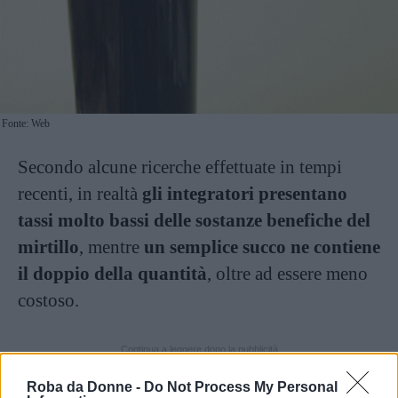
Fonte: Web
Secondo alcune ricerche effettuate in tempi
recenti, in realtà
gli integratori presentano
tassi molto bassi delle sostanze benefiche del
mirtillo
, mentre
un semplice succo ne contiene
il doppio della quantità
, oltre ad essere meno
costoso.
Continua a leggere dopo la pubblicità
Roba da Donne -
Do Not Process My Personal