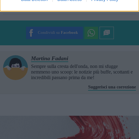
Rate this item:
Rating:
3.0
/5. Su un totale di 6 voti.
SUBMIT RATING
Condividi su
Facebook
Martina Fadani
Sempre sulla cresta dell'onda, non mi sfugge
nemmeno uno scoop: le notizie più buffe, scottanti e
incredibili passano prima da me!
Suggerisci una correzione