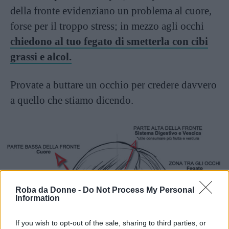
della fronte evidenziano un problema al cuore,
forse per il troppo stress; in mezzo agli occhi
chiedono al tuo fegato di smetterla con cibi
grassi e alcol.
Provate a buttare un occhio per credere davvero
a quello che stiamo dicendo.
Roba da Donne -
Do Not Process My Personal
Information
If you wish to opt-out of the sale, sharing to third parties, or