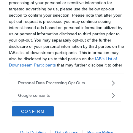
processing of your personal or sensitive information for
targeted advertising by us, please use the below opt-out
section to confirm your selection. Please note that after your
opt-out request is processed you may continue seeing
interest-based ads based on personal information utilized by
us or personal information disclosed to third parties prior to
your opt-out. You may separately opt-out of the further
disclosure of your personal information by third parties on the
IAB’s list of downstream participants. This information may
also be disclosed by us to third parties on the
IAB’s List of
(foto: Web)
Downstream Participants
that may further disclose it to other
third parties.
Articolo originale pubblicato il 19 marzo 2015
Please note that this website/app uses one or more Google
Personal Data Processing Opt Outs
services and may gather and store information including but
not limited to your visit or usage behaviour. You may click to
Google consents
Seguici anche su Google News!
grant or deny consent to Google and its third-party tags to
use your data for below specified purposes in below Google
Entra nel nostro canale
CONFIRM
consent section.
Ti è stato utile?
Data Deletion
Data Access
Privacy Policy