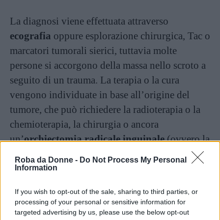
La diagnosi viene effettuata attraverso
ecografia
oppure esplorazione chirurgica, Tac o
marcatori tumorali sierici, tuttavia molte
persone si accorgono della massa nello scroto a
seguito di un trauma. La terapia o la cura
vengono individuate in base all’origine del
tumore, che può richiedere la radioterapia o la
chemioterapia, la chirurgia o ancora
un’
orchiectomia radicale inguinale
(ovvero la
rimozione del testicolo colpito e del cordone
Roba da Donne -
Do Not Process My Personal
spermatico a esso collegato, e alla rimozione
Information
può essere aggiunta una protesi).
If you wish to opt-out of the sale, sharing to third parties, or
processing of your personal or sensitive information for
Le prospettive innovative di
targeted advertising by us, please use the below opt-out