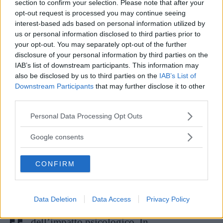
section to confirm your selection. Please note that after your
cura
opt-out request is processed you may continue seeing
interest-based ads based on personal information utilized by
In Italia un fiore all’occhiello europeo
us or personal information disclosed to third parties prior to
your opt-out. You may separately opt-out of the further
nell’ambito del trattamento del carcinoma del
disclosure of your personal information by third parties on the
pene e testicoli è l’
Istituto Nazionale dei
IAB’s list of downstream participants. This information may
also be disclosed by us to third parties on the
IAB’s List of
Tumori di Milano
. Questo avviene anche
Downstream Participants
that may further disclose it to other
perché l’Istituto si avvale brillantemente
third parties.
dell’innovazione della
chirurgia robotica
che,
Please note that this website/app uses one or more Google
Personal Data Processing Opt Outs
come spiega il dottor
Tullio Torelli
, dirigente
services and may gather and store information including but
not limited to your visit or usage behaviour. You may click to
Google consents
medico di primo livello di Urologia:
grant or deny consent to Google and its third-party tags to
use your data for below specified purposes in below Google
CONFIRM
consent section.
Permette di rimuovere i linfonodi con
incisioni minime e grande precisione. I
Data Deletion
Data Access
Privacy Policy
pazienti apprezzano la riduzione
dell’impatto psicologico. In