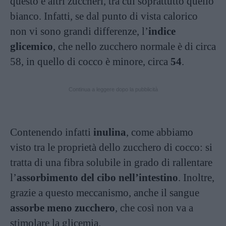
questo e altri zuccheri, tra cui soprattutto quello
bianco. Infatti, se dal punto di vista calorico
non vi sono grandi differenze, l’
indice
glicemico
, che nello zucchero normale è di circa
58, in quello di cocco è minore, circa
54
.
Continua a leggere dopo la pubblicità
Contenendo infatti
inulina
, come abbiamo
visto tra le proprietà dello zucchero di cocco: si
tratta di una fibra solubile in grado di rallentare
l’
assorbimento del cibo nell’intestino
. Inoltre,
grazie a questo meccanismo, anche il sangue
assorbe meno zucchero
, che così non va a
stimolare la glicemia.