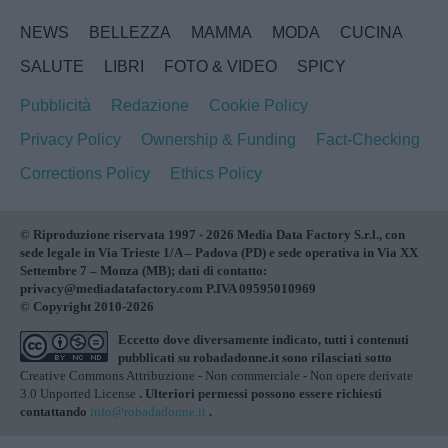
NEWS
BELLEZZA
MAMMA
MODA
CUCINA
SALUTE
LIBRI
FOTO & VIDEO
SPICY
Pubblicità
Redazione
Cookie Policy
Privacy Policy
Ownership & Funding
Fact-Checking
Corrections Policy
Ethics Policy
© Riproduzione riservata 1997 - 2026 Media Data Factory S.r.l., con
sede legale in Via Trieste 1/A – Padova (PD) e sede operativa in Via XX
Settembre 7 – Monza (MB); dati di contatto:
privacy@mediadatafactory.com P.IVA 09595010969
© Copyright 2010-2026
Eccetto dove diversamente indicato, tutti i contenuti
pubblicati su
robadadonne.it
sono rilasciati sotto
Creative Commons Attribuzione - Non commerciale - Non opere derivate
3.0 Unported License
. Ulteriori permessi possono essere richiesti
contattando
info@robadadonne.it
.