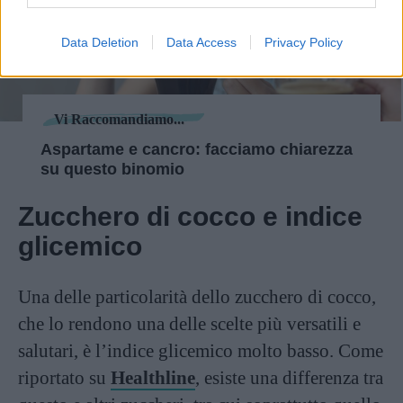
Data Deletion
Data Access
Privacy Policy
Vi Raccomandiamo...
Aspartame e cancro: facciamo chiarezza
su questo binomio
Zucchero di cocco e indice
glicemico
Una delle particolarità dello zucchero di cocco,
che lo rendono una delle scelte più versatili e
salutari, è l’indice glicemico molto basso. Come
riportato su
Healthline
, esiste una differenza tra