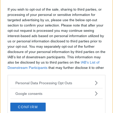
pochino al sapore, ma sicuramente si utilizza un
If you wish to opt-out of the sale, sharing to third parties, or
prodotto che fa meno male, basta non abusarne.
processing of your personal or sensitive information for
targeted advertising by us, please use the below opt-out
section to confirm your selection. Please note that after your
Spazio quindi a ricette come torte cotte o
opt-out request is processed you may continue seeing
fredde, biscotti, ma anche frullati e creme, e
interest-based ads based on personal information utilized by
us or personal information disclosed to third parties prior to
dolci per diabetici
. L’importante è seguire
your opt-out. You may separately opt-out of the further
sempre attentamente la ricetta originale, e non
disclosure of your personal information by third parties on the
cercare di abbondare. Infatti il fatto che sia
IAB’s list of downstream participants. This information may
also be disclosed by us to third parties on the
IAB’s List of
integrale non deve confondere: lo zucchero di
Downstream Participants
that may further disclose it to other
cocco ha calorie, e quindi apporto energetico,
third parties.
equivalenti a quelle dello zucchero semolato.
Please note that this website/app uses one or more Google
Personal Data Processing Opt Outs
services and may gather and store information including but
not limited to your visit or usage behaviour. You may click to
Google consents
grant or deny consent to Google and its third-party tags to
use your data for below specified purposes in below Google
CONFIRM
consent section.