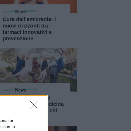
News
Cura dell’emicrania: i
nuovi orizzonti tra
farmaci innovativi e
prevenzione
News
Vivere meglio più a
lungo: cos’è la medicina
della longevità e a chi
serve
sonal or
ection to