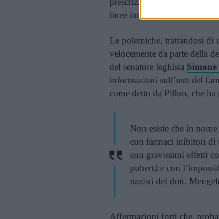
prescrizione, inoltre, è consen
linee internazionali stabilit
Le polemiche, trattandosi di 
velocemente da parte della des
del senatore leghista
Simone 
informazioni sull’uso del fa
come detto da Pillon, che ha 
Non esiste che in nome
con farmaci inibitori di 
con gravissimi effetti co
pubertà e con l’impossib
nazisti del dott. Mengele
Affermazioni forti che, proba