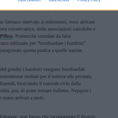
tita solo in casi selezionati, che seguono le
e, secondo una procedura complessa.
un farmaco riservato ai minorenni, sono arrivate
tra conservatrice, delle associazioni cattoliche e
Pillon
. Polemiche correlate da false
rmaco utilizzato per “bombardare i bambini”
paragonato questa pratica a quelle naziste.
 del gender i bambini vengano bombardati
testosterone studiati per il tumore alla prostata,
llaterali, bloccando il naturale ciclo della
ilità, poi, di poter tornare indietro. Neppure i
 erano arrivati a tanto.
bilmente, non fanno che incrementare il disagio