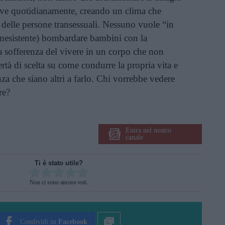
vive quotidianamente, creando un clima che
 delle persone transessuali. Nessuno vuole “in
nesistente) bombardare bambini con la
la sofferenza del vivere in un corpo che non
rtà di scelta su come condurre la propria vita e
enza che siano altri a farlo. Chi vorrebbe vedere
re?
Entra nel nostro
canale
Ti è stato utile?
Rate this item:
Non ci sono ancora voti.
SUBMIT RATING
Condividi su
Facebook