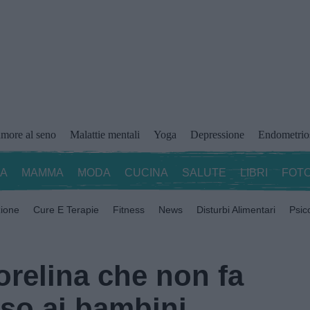
more al seno
Malattie mentali
Yoga
Depressione
Endometrio
ZA
MAMMA
MODA
CUCINA
SALUTE
LIBRI
FOTO
zione
Cure E Terapie
Fitness
News
Disturbi Alimentari
Psic
torelina che non fa
so ai bambini