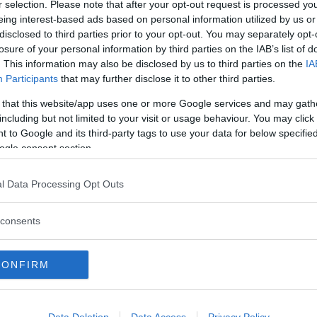
r selection. Please note that after your opt-out request is processed y
eing interest-based ads based on personal information utilized by us or
disclosed to third parties prior to your opt-out. You may separately opt-
losure of your personal information by third parties on the IAB’s list of
Vi raccomandiamo...
. This information may also be disclosed by us to third parties on the
IA
Participants
that may further disclose it to other third parties.
"A chi pensa che io, trans, non dovrei
esistere: sono qui, che vi piaccia o
 that this website/app uses one or more Google services and may gath
no"
including but not limited to your visit or usage behaviour. You may click 
 to Google and its third-party tags to use your data for below specifi
ogle consent section.
irebbe per consentire ai preadolescenti di
r riflettere su se stessi e decidere il proprio
l Data Processing Opt Outs
 cambiare il proprio corpo in maniera
consents
cita del seno e ferma lo sviluppo delle
ile ed evita l’abbassamento della voce, la
 testicolare nel corpo maschile. Il trattamento
CONFIRM
e interrotto tutto comincia a svilupparsi. Non si
le legato al cambio di sesso. La sua
Data Deletion
Data Access
Privacy Policy