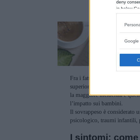
deny consent
in below Go
Persona
Google 
Fra i fattori di rischio, c’è 
superiore di contrarre la sind
la maggiore incidenza è quell
l’impatto sui bambini.
Il sovrappeso è considerato un
psicologico, traumi infantili, 
I sintomi: come 