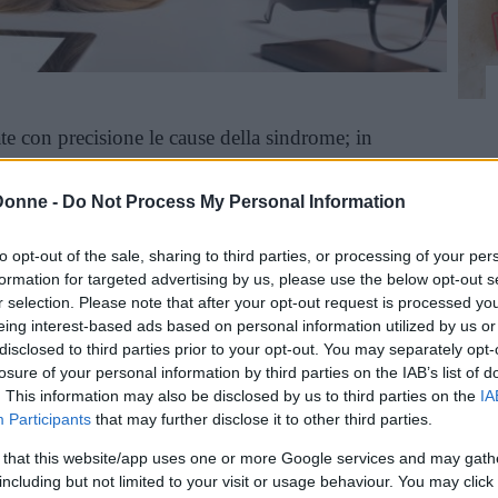
te con precisione le cause della sindrome; in
i presenta dopo un’infezione
, come un
testinale
, oppure dopo essere stati contagiati
Donne -
Do Not Process My Personal Information
tesso responsabile della mononucleosi infettiva.
e della comparsa della sindrome, oppure un
to opt-out of the sale, sharing to third parties, or processing of your per
formation for targeted advertising by us, please use the below opt-out s
ressione
, quali quelli seguiti, ad esempio, a un
r selection. Please note that after your opt-out request is processed y
gico importante. Sono stati esaminati diversi
eing interest-based ads based on personal information utilized by us or
rebbe dipendere, tra questi rientrano i disturbi
disclosed to third parties prior to your opt-out. You may separately opt-
losure of your personal information by third parties on the IAB’s list of
terazioni degli equilibri ormonali, i problemi
. This information may also be disclosed by us to third parties on the
IA
mponente di familiarità. Spesso anche terapie
Participants
that may further disclose it to other third parties.
re una forte stanchezza.
 that this website/app uses one or more Google services and may gath
including but not limited to your visit or usage behaviour. You may click 
inua a leggere dopo la pubblicità