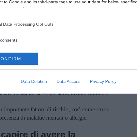
 to Google and its third-party tags to use your data for below specifi
ogle consent section.
l Data Processing Opt Outs
Vi raccomandiamo...
consents
7 Motivi Per Iniziare A Fare Una Lista
Al Giorno E Combattere L'Ansia
CONFIRM
da dire che le donne hanno un rischio 4 volte
Data Deletion
Data Access
Privacy Policy
rome rispetto agli uomini, che la fascia d’età con
a che va dai 20 ai 40-50 anni, mentre minore è
 importante fattore di rischio, così come stress
presenza di malattie mentali o allergie.
capire di avere la