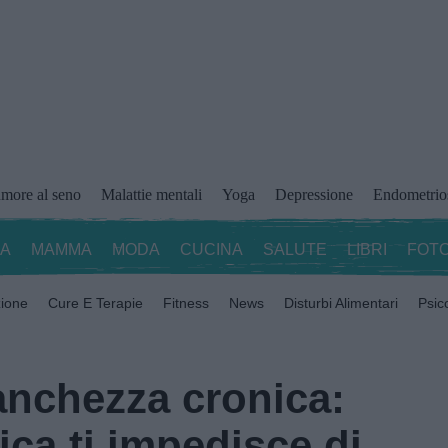
more al seno
Malattie mentali
Yoga
Depressione
Endometrio
ZA
MAMMA
MODA
CUCINA
SALUTE
LIBRI
FOTO
zione
Cure E Terapie
Fitness
News
Disturbi Alimentari
Psic
tanchezza cronica:
ica ti impedisce di