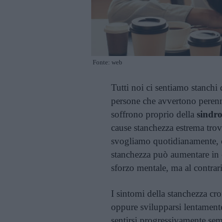
Fonte: web
Tutti noi ci sentiamo stanchi
persone che avvertono perenn
soffrono proprio della
sindro
cause stanchezza estrema trova 
svogliamo quotidianamente, c
stanchezza può aumentare in c
sforzo mentale, ma al contrar
I sintomi della stanchezza c
oppure svilupparsi lentamente,
sentirsi progressivamente sem