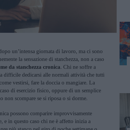
 dopo un’intensa giornata di lavoro, ma ci sono
emente la sensazione di stanchezza, non a caso
me da stanchezza cronica
. Chi ne soffre a
difficile dedicarsi alle normali attività che tutti
ome vestirsi, fare la doccia o mangiare. La
aso di esercizio fisico, oppure di un semplice
io non scompare se si riposa o si dorme.
ronica possono comparire improvvisamente
 e in questo caso chi ne è affetto inizia a
pre più stanco nel giro di poche settimane o