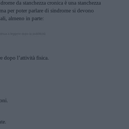
indrome da stanchezza cronica è una stanchezza
 ma per poter parlare di sindrome si devono
ali, almeno in parte:
inua a leggere dopo la pubblicità
 dopo l’attività fisica.
oni.
te.