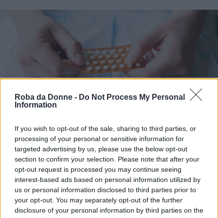
Roba da Donne -
Do Not Process My Personal
Information
Fonte: web
If you wish to opt-out of the sale, sharing to third parties, or
processing of your personal or sensitive information for
Il 7 maggio si è tenuto il VII Congresso
targeted advertising by us, please use the below opt-out
section to confirm your selection. Please note that after your
Nazionale della Società Italiana della
opt-out request is processed you may continue seeing
Contraccezione (SIC), durante il quale è stata
interest-based ads based on personal information utilized by
presentata una nuova
us or personal information disclosed to third parties prior to
pillola contraccettiva
,
your opt-out. You may separately opt-out of the further
già largamente utilizzata negli Stati Uniti, che
disclosure of your personal information by third parties on the