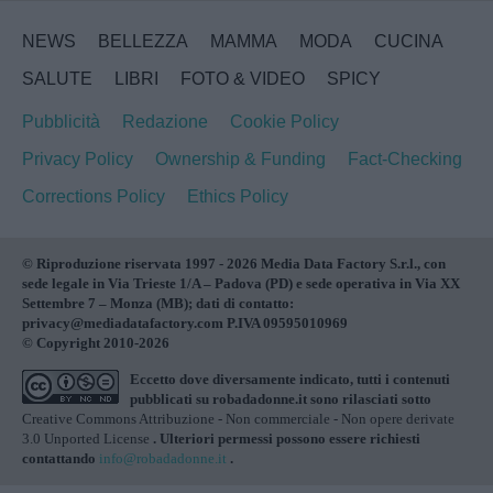
NEWS
BELLEZZA
MAMMA
MODA
CUCINA
SALUTE
LIBRI
FOTO & VIDEO
SPICY
Pubblicità
Redazione
Cookie Policy
Privacy Policy
Ownership & Funding
Fact-Checking
Corrections Policy
Ethics Policy
© Riproduzione riservata 1997 - 2026 Media Data Factory S.r.l., con
sede legale in Via Trieste 1/A – Padova (PD) e sede operativa in Via XX
Settembre 7 – Monza (MB); dati di contatto:
privacy@mediadatafactory.com P.IVA 09595010969
© Copyright 2010-2026
Eccetto dove diversamente indicato, tutti i contenuti
pubblicati su
robadadonne.it
sono rilasciati sotto
Creative Commons Attribuzione - Non commerciale - Non opere derivate
3.0 Unported License
. Ulteriori permessi possono essere richiesti
contattando
info@robadadonne.it
.