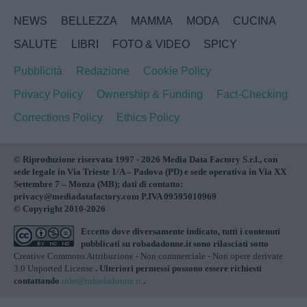
NEWS
BELLEZZA
MAMMA
MODA
CUCINA
SALUTE
LIBRI
FOTO & VIDEO
SPICY
Pubblicità
Redazione
Cookie Policy
Privacy Policy
Ownership & Funding
Fact-Checking
Corrections Policy
Ethics Policy
© Riproduzione riservata 1997 - 2026 Media Data Factory S.r.l., con
sede legale in Via Trieste 1/A – Padova (PD) e sede operativa in Via XX
Settembre 7 – Monza (MB); dati di contatto:
privacy@mediadatafactory.com P.IVA 09595010969
© Copyright 2010-2026
Eccetto dove diversamente indicato, tutti i contenuti
pubblicati su
robadadonne.it
sono rilasciati sotto
Creative Commons Attribuzione - Non commerciale - Non opere derivate
3.0 Unported License
. Ulteriori permessi possono essere richiesti
contattando
info@robadadonne.it
.