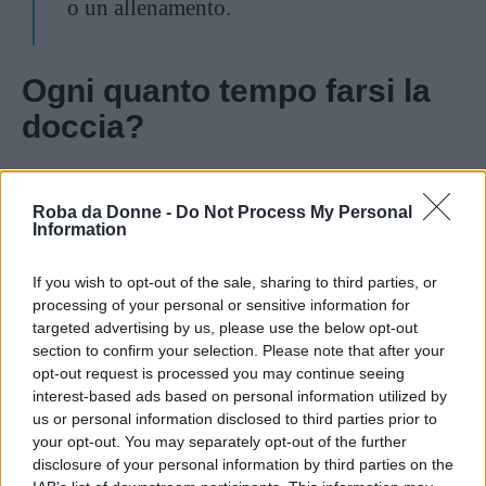
o un allenamento.
Ogni quanto tempo farsi la
doccia?
Se farsi la doccia ogni giorno potrebbe quindi
Roba da Donne -
Do Not Process My Personal
essere troppo per la vostra pelle,
fare una
Information
doccia un giorno sì e uno no potrebbe essere
una buona soluzione
, dice ancora il
If you wish to opt-out of the sale, sharing to third parties, or
processing of your personal or sensitive information for
dermatologo, rinnovando però l’invito a lavare
targeted advertising by us, please use the below opt-out
le aree sensibili ogni giorno e le mani più volte
section to confirm your selection. Please note that after your
opt-out request is processed you may continue seeing
al giorno.
interest-based ads based on personal information utilized by
us or personal information disclosed to third parties prior to
your opt-out. You may separately opt-out of the further
Continua a leggere dopo la pubblicità
disclosure of your personal information by third parties on the