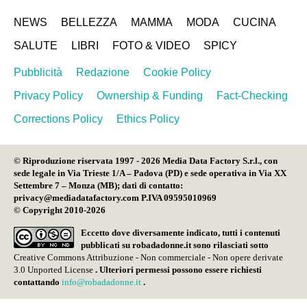
NEWS
BELLEZZA
MAMMA
MODA
CUCINA
SALUTE
LIBRI
FOTO & VIDEO
SPICY
Pubblicità
Redazione
Cookie Policy
Privacy Policy
Ownership & Funding
Fact-Checking
Corrections Policy
Ethics Policy
© Riproduzione riservata 1997 - 2026 Media Data Factory S.r.l., con
sede legale in Via Trieste 1/A – Padova (PD) e sede operativa in Via XX
Settembre 7 – Monza (MB); dati di contatto:
privacy@mediadatafactory.com P.IVA 09595010969
© Copyright 2010-2026
Eccetto dove diversamente indicato, tutti i contenuti
pubblicati su
robadadonne.it
sono rilasciati sotto
Creative Commons Attribuzione - Non commerciale - Non opere derivate
3.0 Unported License
. Ulteriori permessi possono essere richiesti
contattando
info@robadadonne.it
.