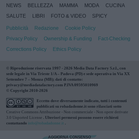
NEWS
BELLEZZA
MAMMA
MODA
CUCINA
SALUTE
LIBRI
FOTO & VIDEO
SPICY
Pubblicità
Redazione
Cookie Policy
Privacy Policy
Ownership & Funding
Fact-Checking
Corrections Policy
Ethics Policy
© Riproduzione riservata 1997 - 2026 Media Data Factory S.r.l., con
sede legale in Via Trieste 1/A – Padova (PD) e sede operativa in Via XX
Settembre 7 – Monza (MB); dati di contatto:
privacy@mediadatafactory.com P.IVA 09595010969
© Copyright 2010-2026
Eccetto dove diversamente indicato, tutti i contenuti
pubblicati su
robadadonne.it
sono rilasciati sotto
Creative Commons Attribuzione - Non commerciale - Non opere derivate
3.0 Unported License
. Ulteriori permessi possono essere richiesti
contattando
info@robadadonne.it
.
AGGIORNA CONSENSO