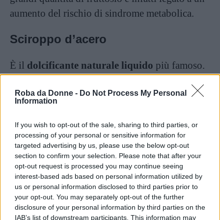
aumento del rischio di sindrome metabolica.
Sciroppo d’acero
È il
dolcificante naturale liquido
più famoso.
Lo
sciroppo d’acero
, prodotto tradizionale
Roba da Donne -
Do Not Process My Personal
canadese, è ricavato dalla linfa di alcune specie
Information
di aceri e contiene saccarosio. Tra i dolcificanti
naturali, è una delle poche alternative (insieme
If you wish to opt-out of the sale, sharing to third parties, or
processing of your personal or sensitive information for
al miele) che contiene minerali e antiossidanti
targeted advertising by us, please use the below opt-out
come i polifenoli, e per questo ha un profilo
section to confirm your selection. Please note that after your
opt-out request is processed you may continue seeing
nutrizionale leggermente più ricco dello
interest-based ads based on personal information utilized by
zucchero. Non ha però un indice glicemico
us or personal information disclosed to third parties prior to
basso e quindi è comunque
sconsigliato a chi
your opt-out. You may separately opt-out of the further
disclosure of your personal information by third parties on the
deve controllare il livello di zuccheri nel
IAB’s list of downstream participants. This information may