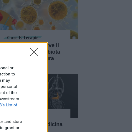
Cure E Terapie
Cos'è e a cosa serve il
trapianto di microbiota
fecale (che non cura
l'autismo)
sonal or
ection to
ou may
 personal
out of the
 downstream
B’s List of
Benessere
er and store
Opoterapia, la medicina
to grant or
che usava pozioni