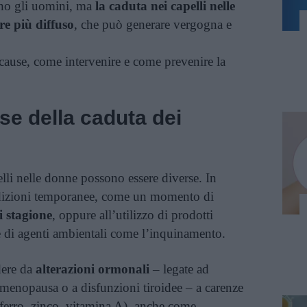
ono gli uomini, ma
la caduta nei capelli nelle
e più diffuso
, che può generare vergogna e
cause, come intervenire e come prevenire la
se della caduta dei
elli nelle donne possono essere diverse. In
ndizioni temporanee, come un momento di
i stagione
, oppure all’utilizzo di prodotti
e di agenti ambientali come l’inquinamento.
dere da
alterazioni ormonali
– legate ad
 menopausa o a disfunzioni tiroidee – a carenze
 ferro, zinco, vitamina A), anche come