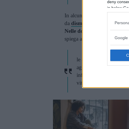
deny consent
in below Go
In alcuni casi, la perdita di c
da
dismorfismo corporeo
(B
Persona
Nelle donne, la perdita dei 
Google 
spiega ancora lo studio,
le donne devono affront
agli uomini a causa della
influenzerà in modo più
vita.