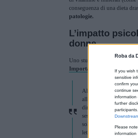
conseguenza di una dieta dra
patologie.
L’impatto psico
donne
Roba da 
Uno studio del 2021 dal tito
Importance of Counseling
s
If you wish 
sensitive in
confirm you
Alcuni dei sintomi da li
continue se
information 
alla caduta dei capelli 
further disc
diminuzione della fiduci
participants
sessuali, ritiro sociale 
Downstream 
solitamente osservati ne
Please note
letali.
information 