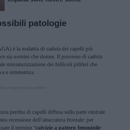
ssibili patologie
GA) è la malattia di caduta dei capelli più
e sia uomini che donne. Il processo di caduta
ale miniaturizzazione dei follicoli piliferi che
iva e simmetrica.
inua a leggere dopo la pubblicità
na perdita di capelli diffusa sulla parte centrale
ra recessione dell’attaccatura frontale: per
zzare il termine “
calvizie a pattern femminile