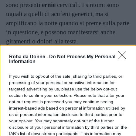
sono presenti
ernie
cervicali. I sintomi sono
uguali a quelli di acufeni generici, ma si
amplificano la notte quando si preme sulla parte
in questione, e possono manifestarsi anche
giramenti o dolori alla testa.
Roba da Donne -
Do Not Process My Personal
Se correttamente diagnosticato dall’otorino, per
Information
curare l’acufene cervicale è necessario trattare la
zona cervicale e la causa del ronzio. Gli acufeni
If you wish to opt-out of the sale, sharing to third parties, or
processing of your personal or sensitive information for
cervicali si possono anche
prevenire
, cercando
targeted advertising by us, please use the below opt-out
di limitare i problemi nella zona del collo e
section to confirm your selection. Please note that after your
opt-out request is processed you may continue seeing
della testa, principalmente usando un
interest-based ads based on personal information utilized by
materasso ortopedico
e il
cuscino
giusto.
us or personal information disclosed to third parties prior to
your opt-out. You may separately opt-out of the further
Acufene da stress
disclosure of your personal information by third parties on the
IAB’s list of downstream participants. This information may