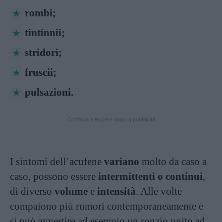
rombi;
tintinnii;
stridori;
fruscii;
pulsazioni.
Continua a leggere dopo la pubblicità
I sintomi dell’acufene
variano
molto da caso a
caso, possono essere
intermittenti o continui
,
di diverso
volume
e
intensità
. Alle volte
compaiono più rumori contemporaneamente e
si può avvertire ad esempio un ronzio unito ad