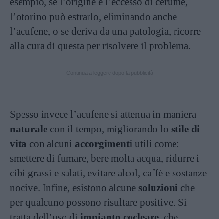
esempio, se l’origine è l’eccesso di cerume,
l’otorino può estrarlo, eliminando anche
l’acufene, o se deriva da una patologia, ricorre
alla cura di questa per risolvere il problema.
Continua a leggere dopo la pubblicità
Spesso invece l’acufene si attenua in maniera
naturale
con il tempo, migliorando lo
stile di
vita
con alcuni
accorgimenti
utili come:
smettere di fumare, bere molta acqua, ridurre i
cibi grassi e salati, evitare alcol, caffè e sostanze
nocive. Infine, esistono alcune
soluzioni
che
per qualcuno possono risultare positive. Si
tratta dell’uso di
impianto cocleare
, che