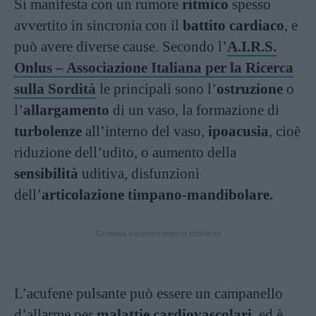
Si manifesta con un rumore
ritmico
spesso
avvertito in sincronia con il
battito cardiaco
, e
può avere diverse cause. Secondo l’
A.I.R.S.
Onlus – Associazione Italiana per la Ricerca
sulla Sordità
le principali sono l’
ostruzione
o
l’
allargamento
di un vaso, la formazione di
turbolenze
all’interno del vaso,
ipoacusia
, cioè
riduzione dell’udito, o aumento della
sensibilità
uditiva, disfunzioni
dell’
articolazione timpano-mandibolare.
Continua a leggere dopo la pubblicità
L’acufene pulsante può essere un campanello
d’allarme per
malattie cardiovascolari
, ed è