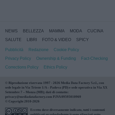
NEWS
BELLEZZA
MAMMA
MODA
CUCINA
SALUTE
LIBRI
FOTO & VIDEO
SPICY
Pubblicità
Redazione
Cookie Policy
Privacy Policy
Ownership & Funding
Fact-Checking
Corrections Policy
Ethics Policy
© Riproduzione riservata 1997 - 2026 Media Data Factory S.r.l., con
sede legale in Via Trieste 1/A – Padova (PD) e sede operativa in Via XX
Settembre 7 – Monza (MB); dati di contatto:
privacy@mediadatafactory.com P.IVA 09595010969
© Copyright 2010-2026
Eccetto dove diversamente indicato, tutti i contenuti
pubblicati su
robadadonne.it
sono rilasciati sotto