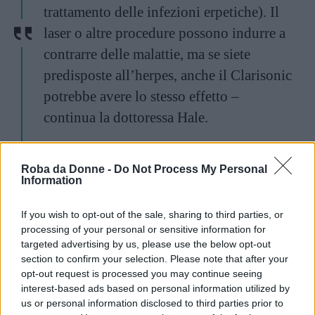
trattamento delle infezioni erpetiche). Il
laser o altre procedure possono indurre a
contrarre delle malattie, ma se siete
predisposte all’herpes, anche il Clarisonic
potrebbe avere lo stesso effetto –
continua la dottoressa Hale.
Retinolo e Retin A
Roba da Donne -
Do Not Process My Personal
Information
If you wish to opt-out of the sale, sharing to third parties, or
processing of your personal or sensitive information for
targeted advertising by us, please use the below opt-out
section to confirm your selection. Please note that after your
opt-out request is processed you may continue seeing
interest-based ads based on personal information utilized by
us or personal information disclosed to third parties prior to