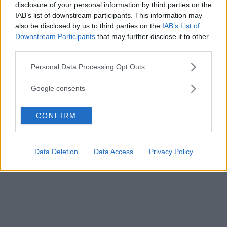
disclosure of your personal information by third parties on the
IAB’s list of downstream participants. This information may
also be disclosed by us to third parties on the
IAB’s List of
Downstream Participants
that may further disclose it to other
third parties.
Please note that this website/app uses one or more Google
Personal Data Processing Opt Outs
services and may gather and store information including but
not limited to your visit or usage behaviour. You may click to
Google consents
grant or deny consent to Google and its third-party tags to
use your data for below specified purposes in below Google
CONFIRM
consent section.
Data Deletion
Data Access
Privacy Policy