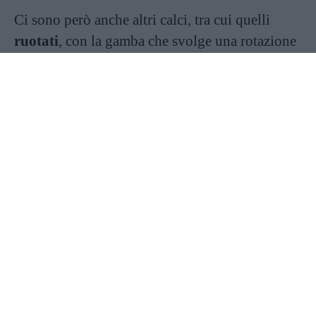
Ci sono però anche altri calci, tra cui quelli
ruotati
, con la gamba che svolge una rotazione
di 360 gradi sferrando alla fine il calcio,
ad
elevazione
, e infine i
calci ruotati saltati
.
Continua a leggere dopo la pubblicità
In generale, la kick boxing prevede sei
differenti discipline che possono essere
disputate su tatami (in questo caso si parla di
contatto leggero) oppure sul ring (contatto
pieno).
I benefici della kick boxing