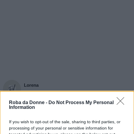
Lorena
chiede:
Roba da Donne -
Do Not Process My Personal
Information
Sono sempre la persona che le ha scritto per i
If you wish to opt-out of the sale, sharing to third parties, or
cibi bruciagrassi.
processing of your personal or sensitive information for
Al di là di quelli, volevo sapere anche se le