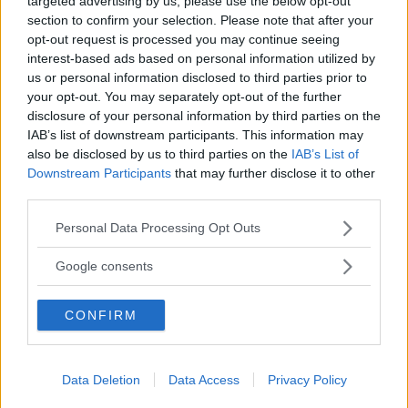
targeted advertising by us, please use the below opt-out
section to confirm your selection. Please note that after your
diete veloci
sono una bufala o è possibile
opt-out request is processed you may continue seeing
dimagrire in poco tempo.
interest-based ads based on personal information utilized by
us or personal information disclosed to third parties prior to
your opt-out. You may separately opt-out of the further
Parlo in modo sano e se si che cosa si deve
disclosure of your personal information by third parties on the
fare.
IAB’s list of downstream participants. This information may
also be disclosed by us to third parties on the
IAB’s List of
Downstream Participants
that may further disclose it to other
third parties.
Dr. Paolo De Vita
Please note that this website/app uses one or more Google
Personal Data Processing Opt Outs
risponde:
services and may gather and store information including but
not limited to your visit or usage behaviour. You may click to
Google consents
grant or deny consent to Google and its third-party tags to
use your data for below specified purposes in below Google
Un dimagrimento fisiologico ha bisogno del
CONFIRM
consent section.
suo tempo. Certamente si può dimagrire
velocemente ma seguendo regimi alimentari
Data Deletion
Data Access
Privacy Policy
rigidi e spesso insostenibili : limitando, per