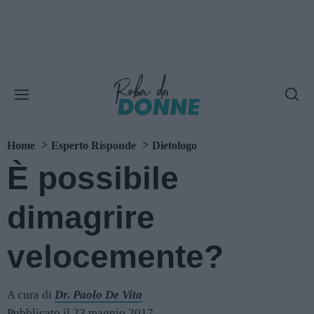
Home
Esperto Risponde
Dietologo
È possibile
dimagrire
velocemente?
A cura di
Dr. Paolo De Vita
Pubblicato il 23 maggio 2017