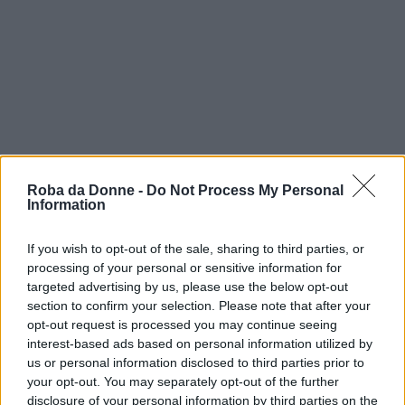
Roba da Donne -
Do Not Process My Personal
Information
If you wish to opt-out of the sale, sharing to third parties, or
Serena F.
processing of your personal or sensitive information for
chiede:
targeted advertising by us, please use the below opt-out
section to confirm your selection. Please note that after your
opt-out request is processed you may continue seeing
interest-based ads based on personal information utilized by
Sono celiaca e volevo sapere se ci sono dei
us or personal information disclosed to third parties prior to
nutrienti che un celiaco deve integrare
your opt-out. You may separately opt-out of the further
disclosure of your personal information by third parties on the