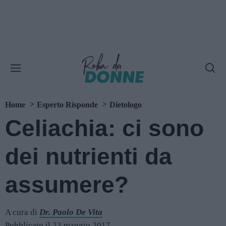
Home
Esperto Risponde
Dietologo
Celiachia: ci sono
dei nutrienti da
assumere?
A cura di
Dr. Paolo De Vita
Pubblicato il 23 maggio 2017