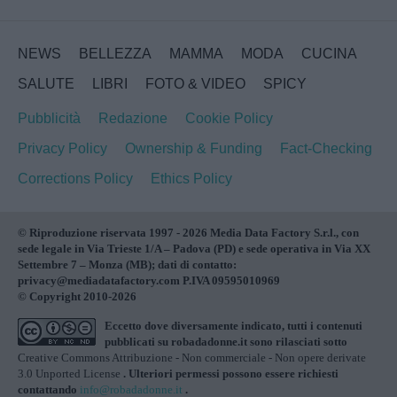
NEWS
BELLEZZA
MAMMA
MODA
CUCINA
SALUTE
LIBRI
FOTO & VIDEO
SPICY
Pubblicità
Redazione
Cookie Policy
Privacy Policy
Ownership & Funding
Fact-Checking
Corrections Policy
Ethics Policy
© Riproduzione riservata 1997 - 2026 Media Data Factory S.r.l., con
sede legale in Via Trieste 1/A – Padova (PD) e sede operativa in Via XX
Settembre 7 – Monza (MB); dati di contatto:
privacy@mediadatafactory.com P.IVA 09595010969
© Copyright 2010-2026
Eccetto dove diversamente indicato, tutti i contenuti
pubblicati su
robadadonne.it
sono rilasciati sotto
Creative Commons Attribuzione - Non commerciale - Non opere derivate
3.0 Unported License
. Ulteriori permessi possono essere richiesti
contattando
info@robadadonne.it
.