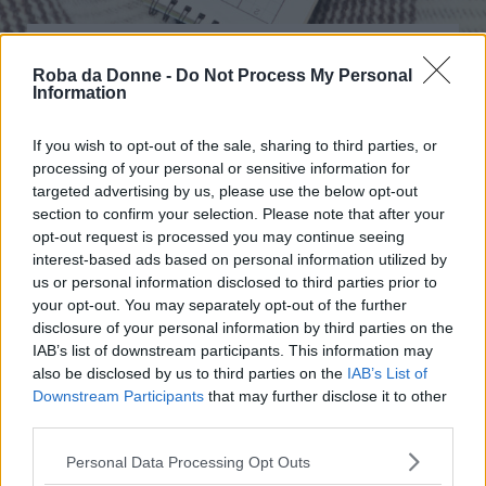
Benessere
Roba da Donne -
Do Not Process My Personal
Le parole crociate e il sudoku possono
Information
davvero prevenire la demenza senile?
If you wish to opt-out of the sale, sharing to third parties, or
processing of your personal or sensitive information for
targeted advertising by us, please use the below opt-out
section to confirm your selection. Please note that after your
opt-out request is processed you may continue seeing
interest-based ads based on personal information utilized by
us or personal information disclosed to third parties prior to
your opt-out. You may separately opt-out of the further
disclosure of your personal information by third parties on the
IAB’s list of downstream participants. This information may
also be disclosed by us to third parties on the
IAB’s List of
Fitness
Downstream Participants
that may further disclose it to other
Fart Walks, perché dovremmo davvero
third parties.
provare la "passeggiata delle puzzette"?
Please note that this website/app uses one or more Google
Personal Data Processing Opt Outs
services and may gather and store information including but