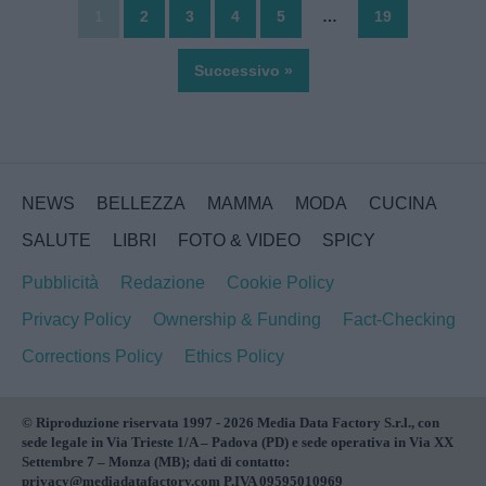
1
2
3
4
5
…
19
Successivo »
NEWS
BELLEZZA
MAMMA
MODA
CUCINA
SALUTE
LIBRI
FOTO & VIDEO
SPICY
Pubblicità
Redazione
Cookie Policy
Privacy Policy
Ownership & Funding
Fact-Checking
Corrections Policy
Ethics Policy
© Riproduzione riservata 1997 - 2026 Media Data Factory S.r.l., con
sede legale in Via Trieste 1/A – Padova (PD) e sede operativa in Via XX
Settembre 7 – Monza (MB); dati di contatto:
privacy@mediadatafactory.com P.IVA 09595010969